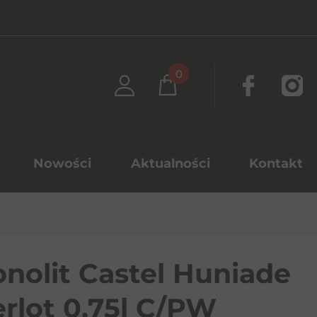
0
Nowości
Aktualności
Kontakt
nolit Castel Huniade
rlot 0,75l C/PW