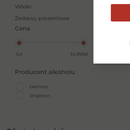
Wódki
Zestawy prezentowe
Cena
5zł
34,999zł
Producent alkoholu
Dalmore
Singleton