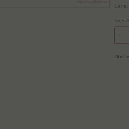
Zdjęcie poglądowe
Cena:
Najniż
-
ilość
Monoli
Castel
Dost
Hunia
Merlot
0,75l
C/PW