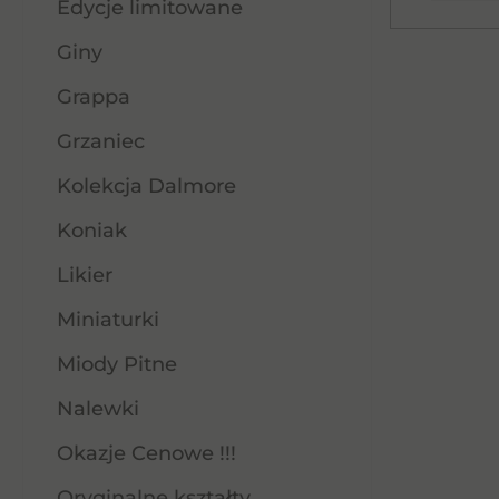
Edycje limitowane
Giny
Grappa
Grzaniec
Kolekcja Dalmore
Koniak
Likier
Miniaturki
Miody Pitne
Nalewki
Okazje Cenowe !!!
Oryginalne kształty