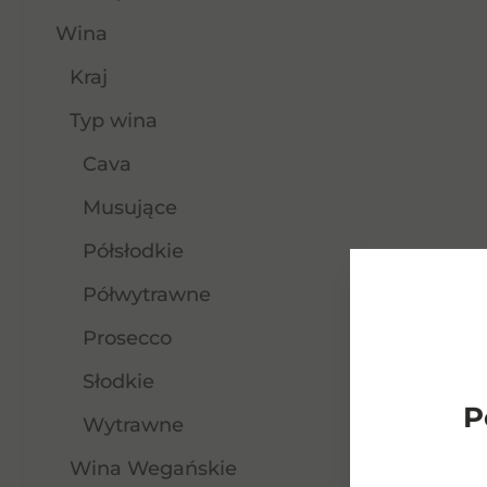
Wina
Kraj
Typ wina
Cava
Musujące
Półsłodkie
Półwytrawne
Prosecco
Słodkie
P
Wytrawne
Wina Wegańskie