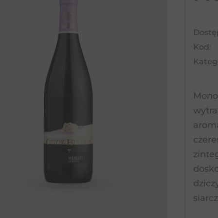
Dostę
Kod:
Katego
Monol
wytra
aroma
czere
zinte
dosk
dzicz
siarc