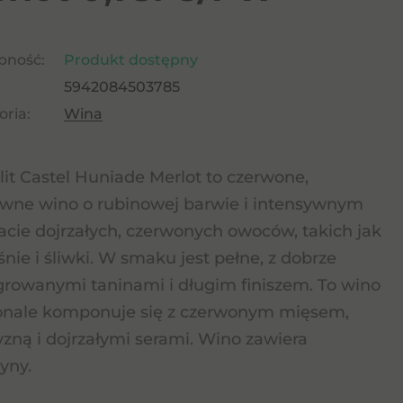
pność:
Produkt dostępny
5942084503785
ria:
Wina
it Castel Huniade Merlot to czerwone,
wne wino o rubinowej barwie i intensywnym
cie dojrzałych, czerwonych owoców, takich jak
śnie i śliwki. W smaku jest pełne, z dobrze
growanymi taninami i długim finiszem. To wino
onale komponuje się z czerwonym mięsem,
yzną i dojrzałymi serami. Wino zawiera
zyny.