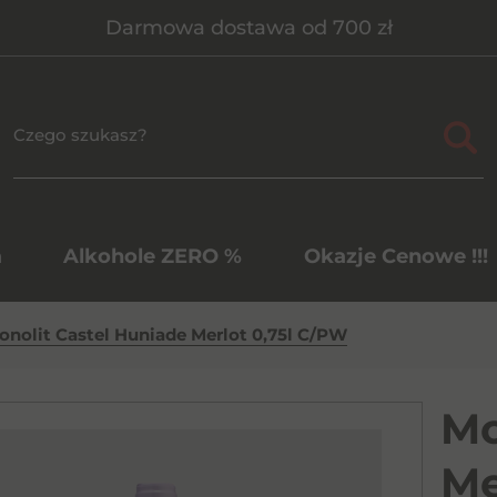
Darmowa dostawa od 700 zł
a
Alkohole ZERO %
Okazje Cenowe !!!
onolit Castel Huniade Merlot 0,75l C/PW
Mo
Me