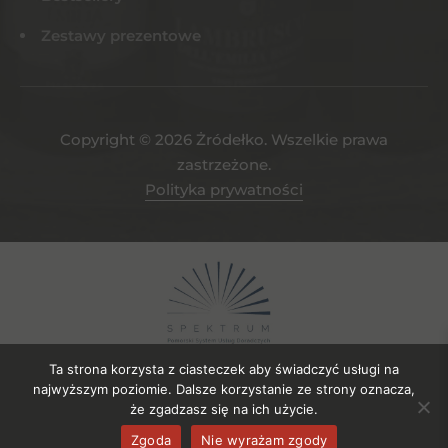
Zestawy prezentowe
Copyright © 2026 Żródełko. Wszelkie prawa
zastrzeżone.
Polityka prywatności
Ta strona korzysta z ciasteczek aby świadczyć usługi na
najwyższym poziomie. Dalsze korzystanie ze strony oznacza,
że zgadzasz się na ich użycie.
Projekt współfinansowany ze środków EFRR. Numer umowy o
Zgoda
Nie wyrażam zgody