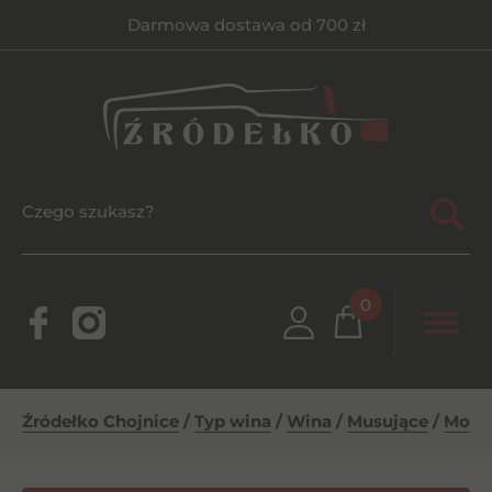
Darmowa dostawa od 700 zł
0
Źródełko Chojnice
/
Typ wina
/
Wina
/
Musujące
/
Monte