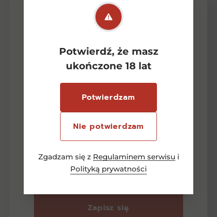
Potwierdź, że masz
Newsletter
ukończone 18 lat
-15 zł
Potwierdzam
Zapisz się aby otrzymać
Nie potwierdzam
rabat na pierwsze zakupy
Zgadzam się z
Regulaminem serwisu
i
Adres e-mail
Polityką prywatności
Zapisz się