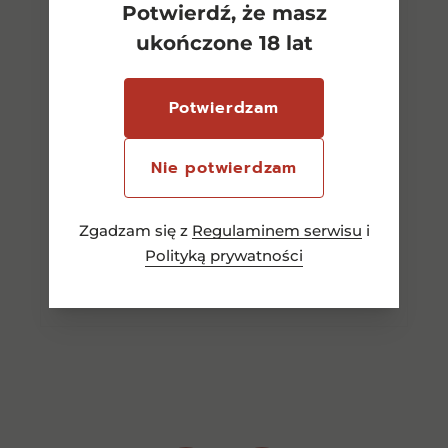
Potwierdź, że masz
ukończone 18 lat
Bimber Vodka Edycja 2023
Potwierdzam
0.7l 43% etui+ 2kiel
Nie potwierdzam
299,00
zł
Zgadzam się z
Regulaminem serwisu
i
Dodaj do koszyka
Polityką prywatności