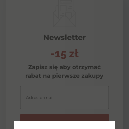
Newsletter
-15 zł
Zapisz się aby otrzymać
rabat na pierwsze zakupy
Adres e-mail
Zapisz się