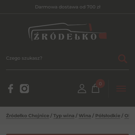
Darmowa dostawa od 700 zł
0
Źródełko Chojnice
/
Typ wina
/
Wina
/
Półsłodkie
/
Old 