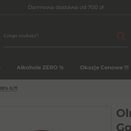
Darmowa dostawa od 700 zł
a
Alkohole ZERO %
Okazje Cenowe !!!
38% 0,7l
Ol
Go