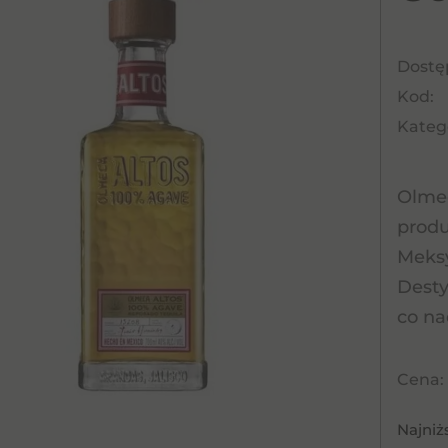
Dostę
Kod:
Katego
Olmec
produ
Meksy
Desty
co na
Cena:
Najniż