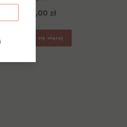
235,00
zł
Dowiedz się więcej
i