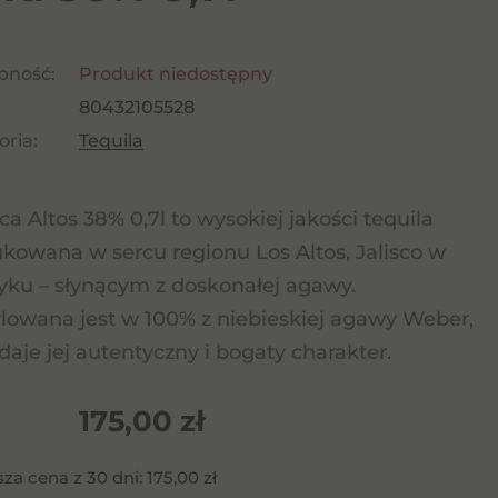
pność:
Produkt niedostępny
80432105528
ria:
Tequila
a Altos 38% 0,7l to wysokiej jakości tequila
kowana w sercu regionu Los Altos, Jalisco w
ku – słynącym z doskonałej agawy.
lowana jest w 100% z niebieskiej agawy Weber,
daje jej autentyczny i bogaty charakter.
175,00
zł
sza cena z 30 dni:
175,00
zł