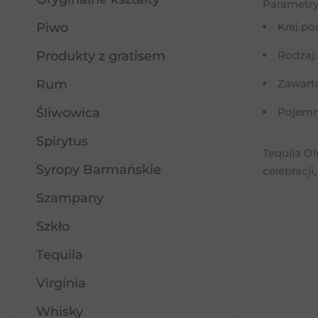
Parametry
Piwo
Kraj p
Produkty z gratisem
Rodzaj:
Rum
Zawart
Śliwowica
Pojemno
Spirytus
Tequila O
Syropy Barmańskie
celebracji,
Szampany
Szkło
Tequila
Virginia
Whisky