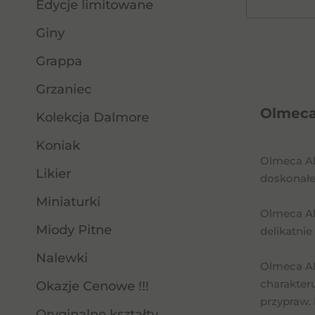
Edycje limitowane
Giny
Grappa
Grzaniec
Olmeca 
Kolekcja Dalmore
Koniak
Olmeca Alt
Likier
doskonałej
Miniaturki
Olmeca Alt
Miody Pitne
delikatnie
Nalewki
Olmeca Al
charakter
Okazje Cenowe !!!
przypraw. 
Oryginalne kształty