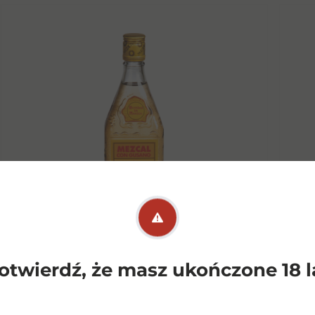
otwierdź, że masz ukończone 18 l
Monte Alba Mezcal Tequila
P
0.7l