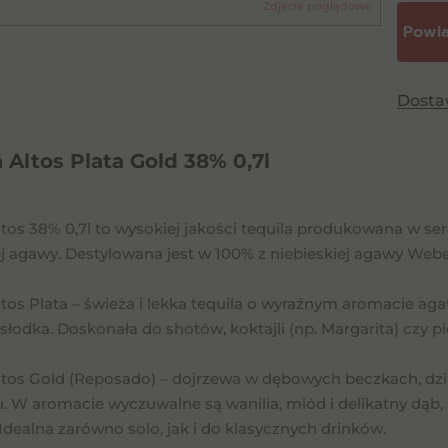
Zdjęcie poglądowe
Dost
Altos Plata Gold 38% 0,7l
os 38% 0,7l to wysokiej jakości tequila produkowana w ser
 agawy. Destylowana jest w 100% z niebieskiej agawy Weber,
os Plata – świeża i lekka tequila o wyraźnym aromacie agaw
 słodka. Doskonała do shotów, koktajli (np. Margarita) czy pi
tos Gold (Reposado) – dojrzewa w dębowych beczkach, dzięk
u. W aromacie wyczuwalne są wanilia, miód i delikatny dąb
Idealna zarówno solo, jak i do klasycznych drinków.