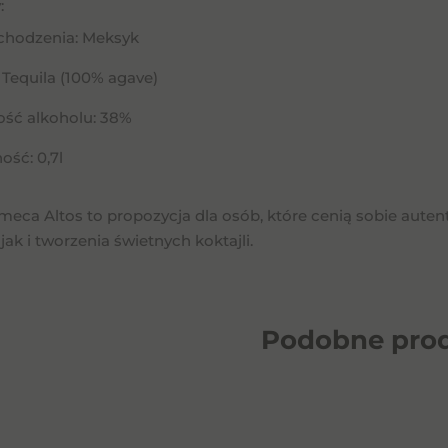
:
ochodzenia: Meksyk
 Tequila (100% agave)
ość alkoholu: 38%
ść: 0,7l
lmeca Altos to propozycja dla osób, które cenią sobie aut
 jak i tworzenia świetnych koktajli.
Podobne
pro