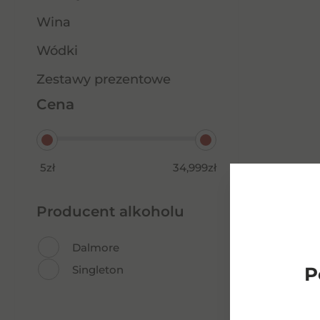
Wina
Wódki
Zestawy prezentowe
Cena
5zł
34,999zł
Producent alkoholu
Dalmore
P
Singleton
Tequila Don Cruzado Silver
0,7l