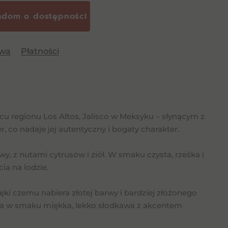
awa
Płatności
cu regionu Los Altos, Jalisco w Meksyku – słynącym z
 co nadaje jej autentyczny i bogaty charakter.
y, z nutami cytrusów i ziół. W smaku czysta, rześka i
cia na lodzie.
i czemu nabiera złotej barwy i bardziej złożonego
, a w smaku miękka, lekko słodkawa z akcentem