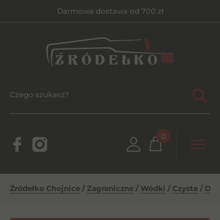
Darmowa dostawa od 700 zł
0
Źródełko Chojnice
/
Zagraniczne
/
Wódki
/
Czyste
/
Ouz