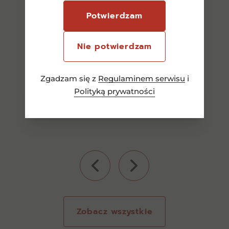
90,00
zł
Potwierdzam
Nie potwierdzam
Dowiedz się więcej
Zgadzam się z
Regulaminem serwisu
i
Polityką prywatności
Zobacz wszystkie