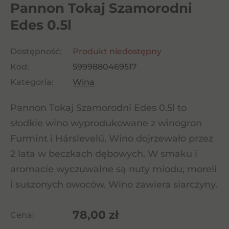
Pannon Tokaj Szamorodni
Edes 0.5l
Dostępność:
Produkt niedostępny
Kod:
5999880469517
Kategoria:
Wina
Pannon Tokaj Szamorodni Edes 0.5l to
słodkie wino wyprodukowane z winogron
Furmint i Hárslevelű. Wino dojrzewało przez
2 lata w beczkach dębowych. W smaku i
aromacie wyczuwalne są nuty miodu, moreli
i suszonych owoców. Wino zawiera siarczyny.
78,00
zł
Cena: