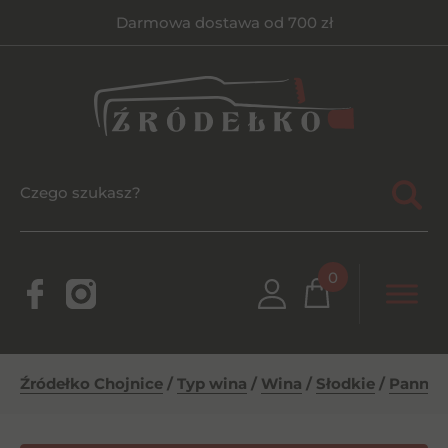
Darmowa dostawa od 700 zł
0
Źródełko Chojnice
/
Typ wina
/
Wina
/
Słodkie
/
Pannon 