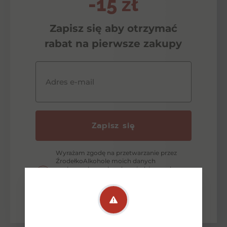
-15 zł
Zapisz się aby otrzymać
rabat na pierwsze zakupy
Adres e-mail
Zapisz się
Wyrażam zgodę na przetwarzanie przez
ŹrodełkoAlkohole moich danych
osobowych w celu odpowiedzi na zadane
pytanie lub złożenie oferty zgodnie z
zasadami ochrony danych osobowych
wyrażonych w Polityce Prywatności.