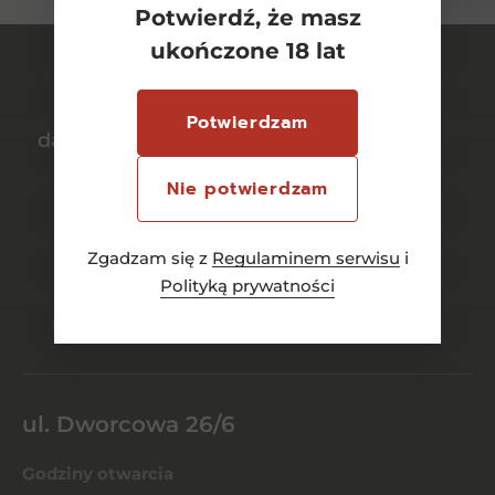
Potwierdź, że masz
ukończone 18 lat
Potwierdzam
darmowa dostawa
bezpieczny
od 700 zł
transport
Nie potwierdzam
Zgadzam się z
Regulaminem serwisu
i
Polityką prywatności
bezpieczne
szeroki wybór
płatności online
asortymentu
ul. Dworcowa 26/6
Godziny otwarcia