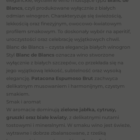
eleganckie, wytrawne wino musujące typu
Blanc de
Blancs
, czyli produkowane wyłącznie z białych
odmian winogron. Charakteryzuje się świeżością,
lekkością oraz finezyjnym, owocowo-kwiatowym
profilem smakowym. To doskonały wybór na aperitif,
uroczystości oraz celebrację wyjątkowych chwil.
Blanc de Blancs – czysta elegancja białych winogron
Styl
Blanc de Blancs
oznacza wino stworzone
wyłącznie z białych szczepów, co przekłada się na
jego wyjątkową lekkość, subtelność oraz wysoką
elegancję.
Patacona Espumoso Brut
zachwyca
delikatnym musowaniem i harmonijnym, czystym
smakiem.
Smak i aromat
W aromacie dominują
zielone jabłka, cytrusy,
gruszki oraz białe kwiaty
, z delikatnymi nutami
tostowymi i mineralnymi. W smaku wino jest świeże,
wytrawne i dobrze zbalansowane, z rześką