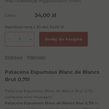
oraz celebrację wyjątkowych chwil.
34,00
zł
Cena:
Najniższa cena z 30 dni:
34,00
zł
Dodaj do koszyka
-
+
ilość
Patacona
Espumoso
Dostawa
Płatności
Blanc
de
Patacona Espumoso Blanc de Blancs
Blancs
Brut
Brut 0,75l
0,75l
Patacona Espumoso Blanc de Blancs Brut 0,75l –
wytrawne wino musujące
Patacona Espumoso Blanc de Blancs Brut 0,75l
to