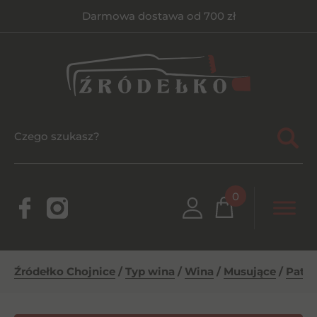
Darmowa dostawa od 700 zł
0
Źródełko Chojnice
/
Typ wina
/
Wina
/
Musujące
/
Patac