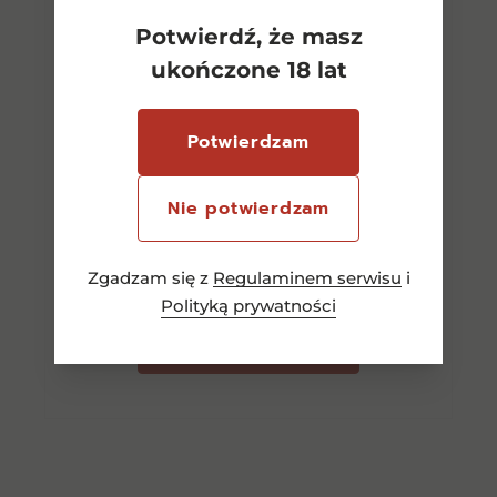
Potwierdź, że masz
ukończone 18 lat
Potwierdzam
Aves del Sur Merlot CW 0,75l
12,5%
Nie potwierdzam
27,00
zł
Zgadzam się z
Regulaminem serwisu
i
Polityką prywatności
Dodaj do koszyka