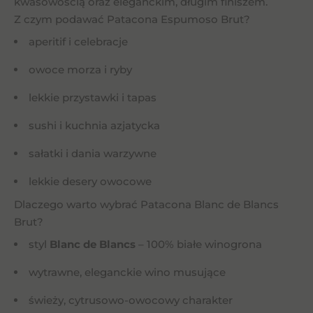
kwasowością oraz eleganckim, długim finiszem.
Z czym podawać Patacona Espumoso Brut?
aperitif i celebracje
owoce morza i ryby
lekkie przystawki i tapas
sushi i kuchnia azjatycka
sałatki i dania warzywne
lekkie desery owocowe
Dlaczego warto wybrać Patacona Blanc de Blancs
Brut?
styl
Blanc de Blancs
– 100% białe winogrona
wytrawne, eleganckie wino musujące
świeży, cytrusowo-owocowy charakter