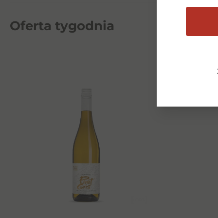
sprawiają,
estetykę. 
Oferta tygodnia