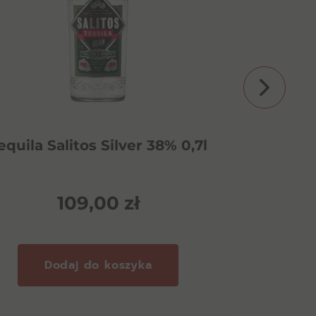
equila Salitos Silver 38% 0,7l
Patron
109,00
zł
Dodaj do koszyka