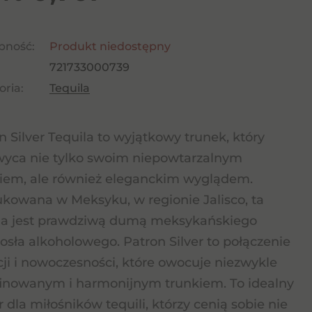
pność:
Produkt niedostępny
721733000739
ria:
Tequila
n Silver Tequila to wyjątkowy trunek, który
yca nie tylko swoim niepowtarzalnym
em, ale również eleganckim wyglądem.
kowana w Meksyku, w regionie Jalisco, ta
la jest prawdziwą dumą meksykańskiego
osła alkoholowego. Patron Silver to połączenie
cji i nowoczesności, które owocuje niezwykle
inowanym i harmonijnym trunkiem. To idealny
 dla miłośników tequili, którzy cenią sobie nie