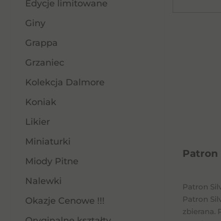
Edycje limitowane
Giny
Grappa
Grzaniec
Kolekcja Dalmore
Koniak
Likier
Miniaturki
Patron 
Miody Pitne
Nalewki
Patron Sil
Patron Sil
Okazje Cenowe !!!
zbierana. 
Oryginalne kształty