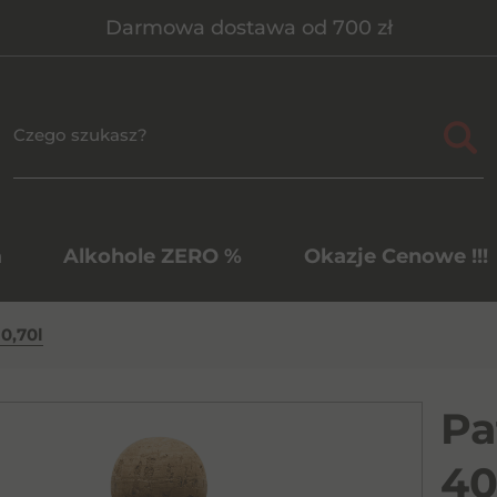
Darmowa dostawa od 700 zł
a
Alkohole ZERO %
Okazje Cenowe !!!
 0,70l
Pa
40