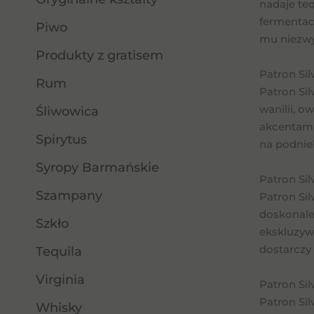
nadaje te
fermentac
Piwo
mu niezwyk
Produkty z gratisem
Patron Sil
Rum
Patron Si
wanilii, o
Śliwowica
akcentami 
Spirytus
na podnieb
Syropy Barmańskie
Patron Silv
Szampany
Patron Sil
doskonale 
Szkło
ekskluzywn
dostarczy
Tequila
Virginia
Patron Sil
Patron Sil
Whisky