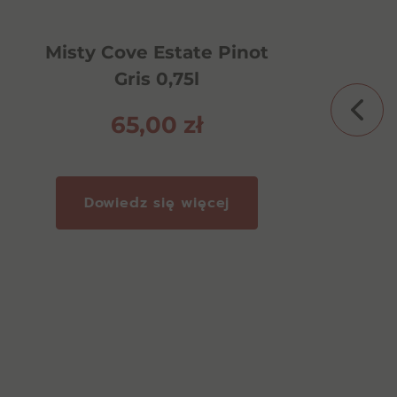
Misty Cove Estate Pinot
Gris 0,75l
65,00
zł
%
Tequila Cabo Maya Reposado
Dowiedz się więcej
38% 0,7l
199,00
zł
Dowiedz się więcej