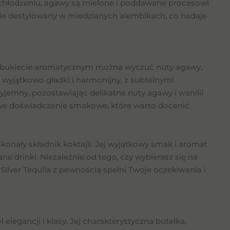
 schłodzeniu, agawy są mielone i poddawane procesowi
nie destylowany w miedzianych alembikach, co nadaje
ym bukiecie aromatycznym można wyczuć nuty agawy,
t wyjątkowo gładki i harmonijny, z subtelnymi
zyjemny, pozostawiając delikatne nuty agawy i wanilii
dziwe doświadczenie smakowe, które warto docenić.
oskonały składnik koktajli. Jej wyjątkowy smak i aromat
 drinki. Niezależnie od tego, czy wybierasz się na
Silver Tequila z pewnością spełni Twoje oczekiwania i
 elegancji i klasy. Jej charakterystyczna butelka,