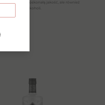
ą sobie nie tylko doskonałą jakość, ale również
każdą kolekcję alkoholi.
dukty
i