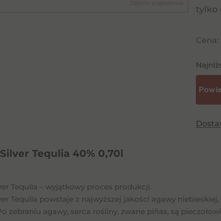
Zdjęcie poglądowe
tylko
Cena:
Najniż
Dost
Silver Tequlia 40% 0,70l
ver Tequila – wyjątkowy proces produkcji.
ver Tequila powstaje z najwyższej jakości agawy niebieskiej,
Po zebraniu agawy, serca rośliny, zwane piñas, są pieczoło