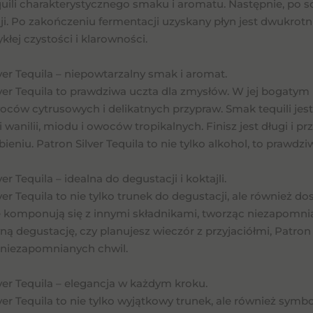
quili charakterystycznego smaku i aromatu. Następnie, po
ji. Po zakończeniu fermentacji uzyskany płyn jest dwukrot
łej czystości i klarowności.
ver Tequila – niepowtarzalny smak i aromat.
lver Tequila to prawdziwa uczta dla zmysłów. W jej bogat
woców cytrusowych i delikatnych przypraw. Smak tequili jes
wanilii, miodu i owoców tropikalnych. Finisz jest długi i pr
ieniu. Patron Silver Tequila to nie tylko alkohol, to praw
er Tequila – idealna do degustacji i koktajli.
ver Tequila to nie tylko trunek do degustacji, ale również d
komponują się z innymi składnikami, tworząc niezapomniane
ą degustację, czy planujesz wieczór z przyjaciółmi, Patron 
 niezapomnianych chwil.
ver Tequila – elegancja w każdym kroku.
ver Tequila to nie tylko wyjątkowy trunek, ale również symbol