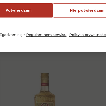
 że jest to idealny wybór dla miłośników tequili, którzy ceni
To niezwykle elegancki trunek, który z pewnością wzbogaci 
Potwierdzam
Nie potwierdzam
Podobne
pro
Zgadzam się z
Regulaminem serwisu
i
Polityką prywatnośc