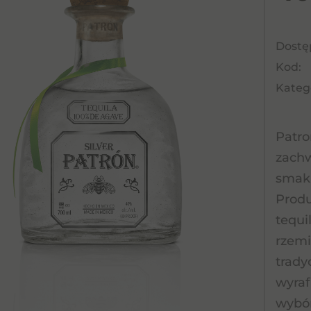
Dostę
Kod:
Katego
Patro
zachw
smaki
Produ
tequi
rzemi
trady
wyraf
wybór