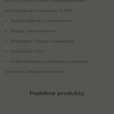
aromatycznych sosach. Najlepiej podawać
schłodzone do temperatury 8–10°C.
Rodzaj: białe wino półwytrawne
Szczep: Gewürztraminer
Kraj/region: Francja, Langwedocja
Pojemność: 0,75l
Profil smakowy: aromatyczne, owocowo-
kwiatowe, delikatnie korzenne
Podobne
produkty