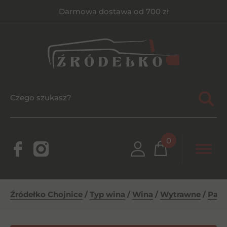
Darmowa dostawa od 700 zł
0
Źródełko Chojnice
/
Typ wina
/
Wina
/
Wytrawne
/
Paul