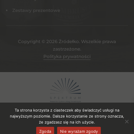
Zestawy prezentowe
Copyright © 2026 Żródełko. Wszelkie prawa
zastrzeżone.
Polityka prywatności
Ta strona korzysta z ciasteczek aby świadczyć usługi na
najwyższym poziomie. Dalsze korzystanie ze strony oznacza,
że zgadzasz się na ich użycie.
Projekt współfinansowany ze środków EFRR. Numer umowy o
Zgoda
Nie wyrażam zgody
powierzenie gruntu: UDG-SPE.04.2023/106