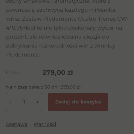
cechy smakowe i aromatyczne, które z
pewnością zachwycą każdego miłośnika
wina. Zestaw Piedemonte Cuatro Tierras CW
4*0,75+kiel to nie tylko doskonały wybór na
prezent, ale również idealna okazja do
odkrywania różnorodności win z winnicy
Piedemonte.
279,00
zł
Cena:
Najniższa cena z 30 dni:
279,00
zł
Dodaj do koszyka
-
+
ilość
Piedemonte
Cuatro
Dostawa
Płatności
Tierras