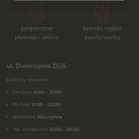
bezpieczne
szeroki wybór
płatności online
asortymentu
ul. Dworcowa 26/6
Godziny otwarcia
Pn-Czw:
8:00 – 21:00
Pt-Sob:
8:00 – 22:00
Niedziela:
Nieczynne
Nd. Handlowa:
12:00 – 20:00