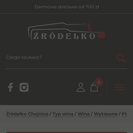
Darmowa dostawa od 700 zł
0
Źródełko Chojnice
/
Typ wina
/
Wina
/
Wytrawne
/
Pied