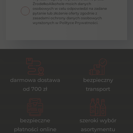
ŹrodełkoAlkohole moich danych
osobowych w celu odpowiedzi na zadane
pytanie lub złożenie oferty zgodnie z
zasadami ochrony danych osobowych
wyrażonych w Polityce Prywatności.
darmowa dostawa
bezpieczny
od 700 zł
transport
bezpieczne
szeroki wybór
płatności online
asortymentu