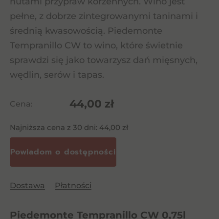
nutami przypraw korzennych. Wino jest
pełne, z dobrze zintegrowanymi taninami i
średnią kwasowością. Piedemonte
Tempranillo CW to wino, które świetnie
sprawdzi się jako towarzysz dań mięsnych,
wędlin, serów i tapas.
44,00
zł
Cena:
Najniższa cena z 30 dni:
44,00
zł
Dostawa
Płatności
Piedemonte Tempranillo CW 0,75l