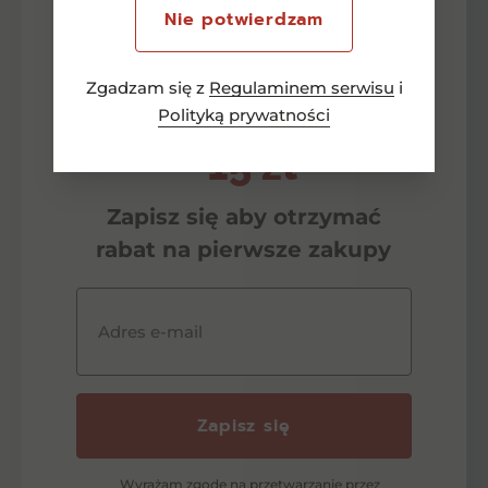
Nie potwierdzam
Zgadzam się z
Regulaminem serwisu
i
Newsletter
Polityką prywatności
-15 zł
Zapisz się aby otrzymać
rabat na pierwsze zakupy
Adres e-mail
Zapisz się
Wyrażam zgodę na przetwarzanie przez