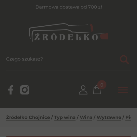
Darmowa dostawa od 700 zł
0
Źródełko Chojnice
/
Typ wina
/
Wina
/
Wytrawne
/
Pied