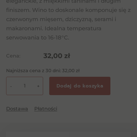
eleganckie, z miękkimi taninami i długim
finiszem. Wino to doskonale komponuje się z
czerwonym mięsem, dziczyzną, serami i
makaronami. Idealna temperatura
serwowania to 16-18°C.
32,00
zł
Cena:
Najniższa cena z 30 dni:
32,00
zł
Dodaj do koszyka
-
+
ilość
Porta
Merlot
Dostawa
Płatności
Reserva
0,75l
CW