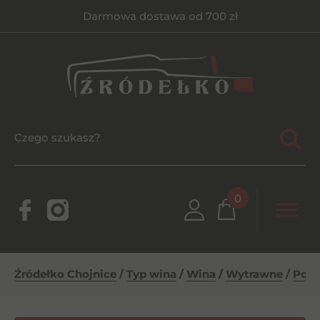
Darmowa dostawa od 700 zł
0
Źródełko Chojnice
/
Typ wina
/
Wina
/
Wytrawne
/
Port