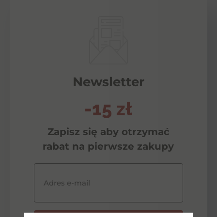
Newsletter
-15 zł
Zapisz się aby otrzymać
rabat na pierwsze zakupy
Adres e-mail