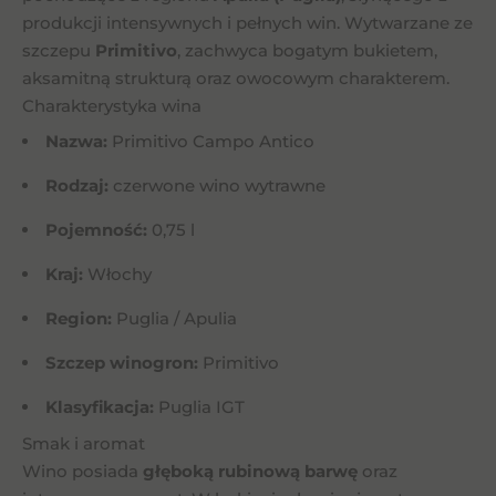
produkcji intensywnych i pełnych win. Wytwarzane ze
szczepu
Primitivo
, zachwyca bogatym bukietem,
aksamitną strukturą oraz owocowym charakterem.
Charakterystyka wina
Nazwa:
Primitivo Campo Antico
Rodzaj:
czerwone wino wytrawne
Pojemność:
0,75 l
Kraj:
Włochy
Region:
Puglia / Apulia
Szczep winogron:
Primitivo
Klasyfikacja:
Puglia IGT
Smak i aromat
Wino posiada
głęboką rubinową barwę
oraz