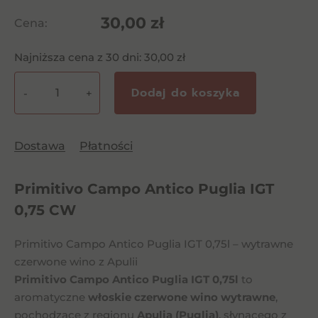
30,00
zł
Cena:
Najniższa cena z 30 dni:
30,00
zł
Dodaj do koszyka
-
+
ilość
Primitivo
Campo
Dostawa
Płatności
Antico
Puglia
Primitivo Campo Antico Puglia IGT
IGT
0,75
0,75 CW
CW
Primitivo Campo Antico Puglia IGT 0,75l – wytrawne
czerwone wino z Apulii
Primitivo Campo Antico Puglia IGT 0,75l
to
aromatyczne
włoskie czerwone wino wytrawne
,
pochodzące z regionu
Apulia (Puglia)
, słynącego z