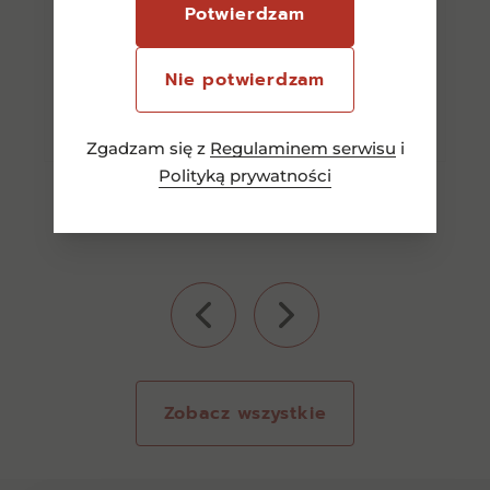
Potwierdzam
Nie potwierdzam
Dowiedz się więcej
Zgadzam się z
Regulaminem serwisu
i
Polityką prywatności
Zobacz wszystkie