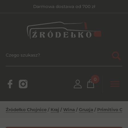
Darmowa dostawa od 700 zł
0
Źródełko Chojnice
/
Kraj
/
Wina
/
Gruzja
/
Primitivo Ca