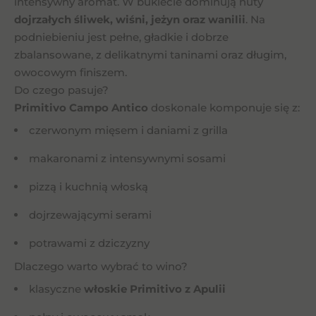
intensywny aromat. W bukiecie dominują nuty
dojrzałych śliwek, wiśni, jeżyn oraz wanilii
. Na
podniebieniu jest pełne, gładkie i dobrze
zbalansowane, z delikatnymi taninami oraz długim,
owocowym finiszem.
Do czego pasuje?
Primitivo Campo Antico
doskonale komponuje się z:
czerwonym mięsem i daniami z grilla
makaronami z intensywnymi sosami
pizzą i kuchnią włoską
dojrzewającymi serami
potrawami z dziczyzny
Dlaczego warto wybrać to wino?
klasyczne
włoskie Primitivo z Apulii