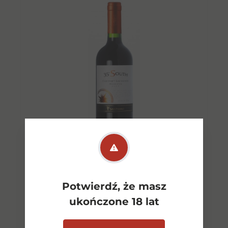
35 South Reserva CaberSauv
Potwierdź, że masz
CW 0,75l 14%
ukończone 18 lat
28,00
zł