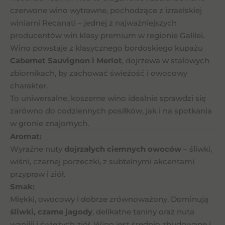
czerwone wino wytrawne, pochodzące z izraelskiej
winiarni Recanati – jednej z najważniejszych
producentów win klasy premium w regionie Galilei.
Wino powstaje z klasycznego bordoskiego kupażu
Cabernet Sauvignon i Merlot
, dojrzewa w stalowych
zbiornikach, by zachować świeżość i owocowy
charakter.
To uniwersalne, koszerne wino idealnie sprawdzi się
zarówno do codziennych posiłków, jak i na spotkania
w gronie znajomych.
Aromat:
Wyraźne nuty
dojrzałych ciemnych owoców
– śliwki,
wiśni, czarnej porzeczki, z subtelnymi akcentami
przypraw i ziół.
Smak:
Miękki, owocowy i dobrze zrównoważony. Dominują
śliwki, czarne jagody
, delikatne taniny oraz nuta
wanilii i świeżych ziół. Wino jest średnio zbudowane i