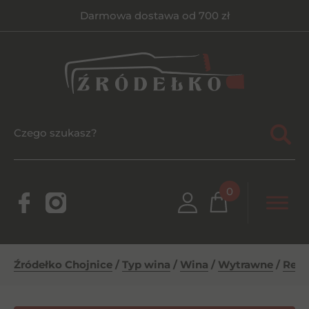
Darmowa dostawa od 700 zł
0
Źródełko Chojnice
/
Typ wina
/
Wina
/
Wytrawne
/
Reca