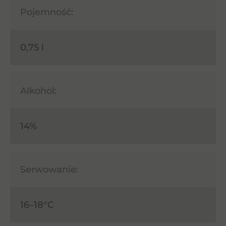
Pojemność:
0,75 l
Alkohol:
14%
Serwowanie:
16–18°C