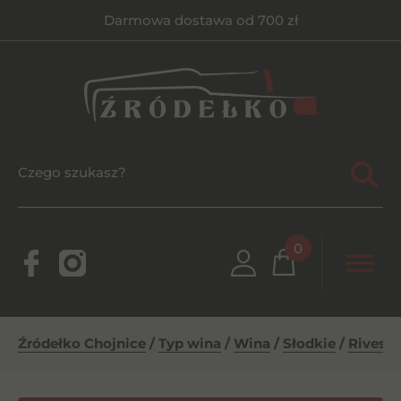
Darmowa dostawa od 700 zł
0
Źródełko Chojnice
/
Typ wina
/
Wina
/
Słodkie
/
Rivesal