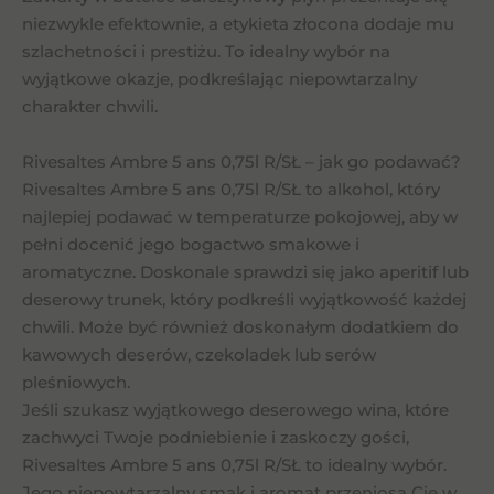
niezwykle efektownie, a etykieta złocona dodaje mu
szlachetności i prestiżu. To idealny wybór na
wyjątkowe okazje, podkreślając niepowtarzalny
charakter chwili.
Rivesaltes Ambre 5 ans 0,75l R/SŁ – jak go podawać?
Rivesaltes Ambre 5 ans 0,75l R/SŁ to alkohol, który
najlepiej podawać w temperaturze pokojowej, aby w
pełni docenić jego bogactwo smakowe i
aromatyczne. Doskonale sprawdzi się jako aperitif lub
deserowy trunek, który podkreśli wyjątkowość każdej
chwili. Może być również doskonałym dodatkiem do
kawowych deserów, czekoladek lub serów
pleśniowych.
Jeśli szukasz wyjątkowego deserowego wina, które
zachwyci Twoje podniebienie i zaskoczy gości,
Rivesaltes Ambre 5 ans 0,75l R/SŁ to idealny wybór.
Jego niepowtarzalny smak i aromat przeniosą Cię w