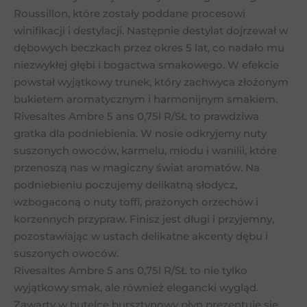
Roussillon, które zostały poddane procesowi
winifikacji i destylacji. Następnie destylat dojrzewał w
dębowych beczkach przez okres 5 lat, co nadało mu
niezwykłej głębi i bogactwa smakowego. W efekcie
powstał wyjątkowy trunek, który zachwyca złożonym
bukietem aromatycznym i harmonijnym smakiem.
Rivesaltes Ambre 5 ans 0,75l R/SŁ to prawdziwa
gratka dla podniebienia. W nosie odkryjemy nuty
suszonych owoców, karmelu, miodu i wanilii, które
przenoszą nas w magiczny świat aromatów. Na
podniebieniu poczujemy delikatną słodycz,
wzbogaconą o nuty toffi, prażonych orzechów i
korzennych przypraw. Finisz jest długi i przyjemny,
pozostawiając w ustach delikatne akcenty dębu i
suszonych owoców.
Rivesaltes Ambre 5 ans 0,75l R/SŁ to nie tylko
wyjątkowy smak, ale również elegancki wygląd.
Zawarty w butelce bursztynowy płyn prezentuje się