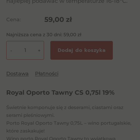
najlepiej podawać w temperaturze 16-18°C.
59,00
zł
Cena:
Najniższa cena z 30 dni:
59,00
zł
Dodaj do koszyka
-
+
ilość
Royal
Oporto
Dostawa
Płatności
Tawny
CS
Royal Oporto Tawny CS 0,75l 19%
0,75l
19%
Świetnie komponuje się z deserami, ciastami oraz
serami pleśniowymi.
Porto Royal Oporto Tawny 0,75L – wino portugalskie,
które zaskakuje!
Wino porto Royal Oporto Tawny to wyjątkowa