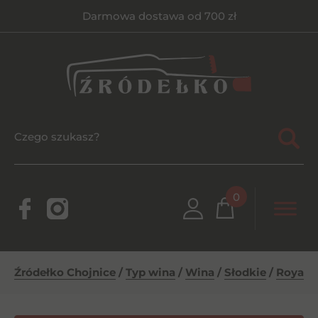
Darmowa dostawa od 700 zł
0
Źródełko Chojnice
/
Typ wina
/
Wina
/
Słodkie
/
Royal O