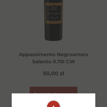
Appassimento Negroamaro
Salento 0.75l CW
50,00
zł
Dowiedz się więcej