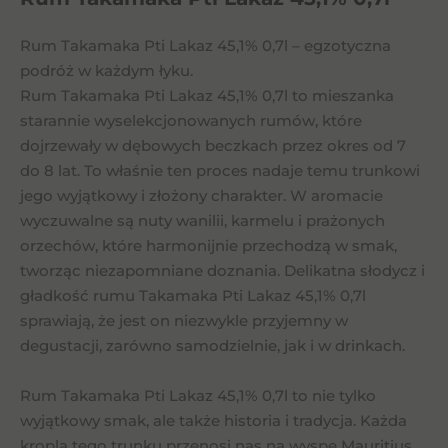
Rum Takamaka Pti Lakaz 45,1% 0,7l – egzotyczna
podróż w każdym łyku.
Rum Takamaka Pti Lakaz 45,1% 0,7l to mieszanka
starannie wyselekcjonowanych rumów, które
dojrzewały w dębowych beczkach przez okres od 7
do 8 lat. To właśnie ten proces nadaje temu trunkowi
jego wyjątkowy i złożony charakter. W aromacie
wyczuwalne są nuty wanilii, karmelu i prażonych
orzechów, które harmonijnie przechodzą w smak,
tworząc niezapomniane doznania. Delikatna słodycz i
gładkość rumu Takamaka Pti Lakaz 45,1% 0,7l
sprawiają, że jest on niezwykle przyjemny w
degustacji, zarówno samodzielnie, jak i w drinkach.
Rum Takamaka Pti Lakaz 45,1% 0,7l to nie tylko
wyjątkowy smak, ale także historia i tradycja. Każda
kropla tego trunku przenosi nas na wyspę Mauritius,