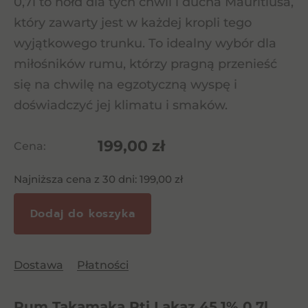
0,7l to hołd dla tych chwil i ducha Mauritiusa,
który zawarty jest w każdej kropli tego
wyjątkowego trunku. To idealny wybór dla
miłośników rumu, którzy pragną przenieść
się na chwilę na egzotyczną wyspę i
doświadczyć jej klimatu i smaków.
199,00
zł
Cena:
Najniższa cena z 30 dni:
199,00
zł
Dodaj do koszyka
Dostawa
Płatności
Rum Takamaka Pti Lakaz 45,1% 0,7l