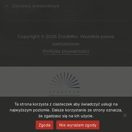
Zestawy prezentowe
Copyright © 2026 Żródełko. Wszelkie prawa
zastrzeżone.
Polityka prywatności
Ta strona korzysta z ciasteczek aby świadczyć usługi na
najwyższym poziomie. Dalsze korzystanie ze strony oznacza,
że zgadzasz się na ich użycie.
Projekt współfinansowany ze środków EFRR. Numer umowy o
Zgoda
Nie wyrażam zgody
powierzenie gruntu: UDG-SPE.04.2023/106