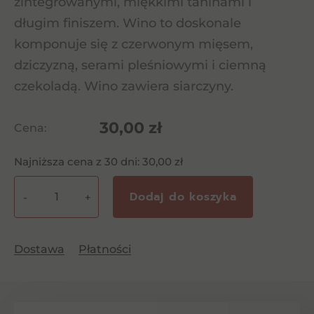
zintegrowanymi, miękkimi taninami i
długim finiszem. Wino to doskonale
komponuje się z czerwonym mięsem,
dziczyzną, serami pleśniowymi i ciemną
czekoladą. Wino zawiera siarczyny.
30,00
zł
Cena:
Najniższa cena z 30 dni:
30,00
zł
Dodaj do koszyka
-
+
ilość
Santa
Ana
Dostawa
Płatności
Homage
Cabernet
Sauvignon
0,75l