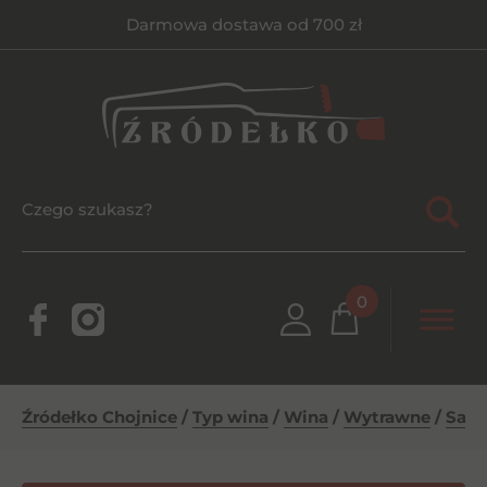
Darmowa dostawa od 700 zł
0
Źródełko Chojnice
/
Typ wina
/
Wina
/
Wytrawne
/
Sant