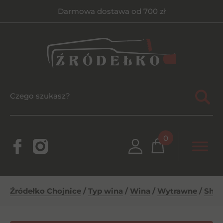
Darmowa dostawa od 700 zł
0
Źródełko Chojnice
/
Typ wina
/
Wina
/
Wytrawne
/
Sher