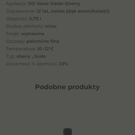
Apelacja:
DO Jerez-Xérès-Sherry
Dojrzewanie:
12 lat, solera (dąb amerykański)
Objętość:
0,75 l
Rodzaj alkoholu:
wino
Smak:
wytrawne
Szczepy:
palomino fino
Temperatura:
10–12°C
Typ:
sherry , białe
Zawartość % alkoholu:
20%
Podobne
produkty