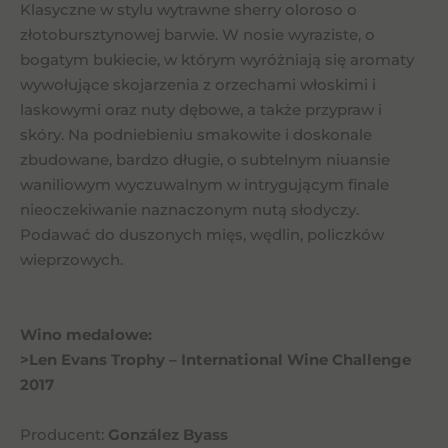
Klasyczne w stylu wytrawne sherry oloroso o
złotobursztynowej barwie. W nosie wyraziste, o
bogatym bukiecie, w którym wyróżniają się aromaty
wywołujące skojarzenia z orzechami włoskimi i
laskowymi oraz nuty dębowe, a także przypraw i
skóry. Na podniebieniu smakowite i doskonale
zbudowane, bardzo długie, o subtelnym niuansie
waniliowym wyczuwalnym w intrygującym finale
nieoczekiwanie naznaczonym nutą słodyczy.
Podawać do duszonych mięs, wędlin, policzków
wieprzowych.
Wino medalowe:
>Len Evans Trophy – International Wine Challenge
2017
Producent:
González Byass