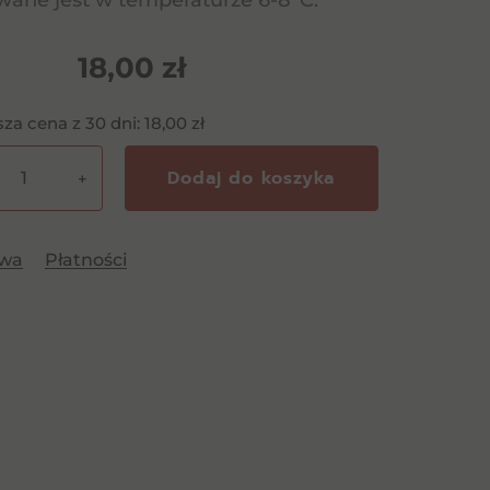
ane jest w temperaturze 6-8°C.
18,00
zł
sza cena z 30 dni:
18,00
zł
Dodaj do koszyka
+
cco
awa
Płatności