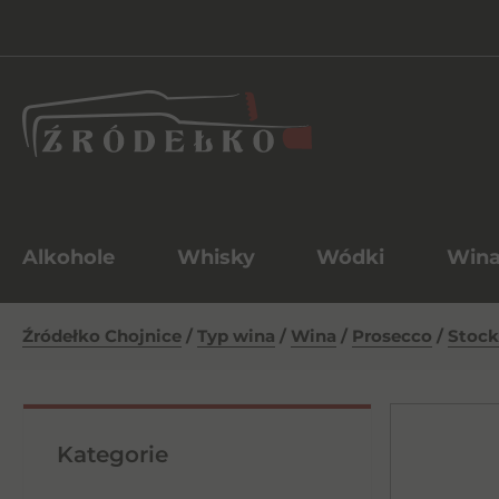
Alkohole
Whisky
Wódki
Win
Źródełko Chojnice
/
Typ wina
/
Wina
/
Prosecco
/
Stock
Kategorie