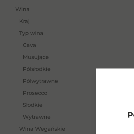
Wina
Kraj
Typ wina
Cava
Musujące
Półsłodkie
Półwytrawne
Prosecco
Słodkie
P
Wytrawne
Wina Wegańskie