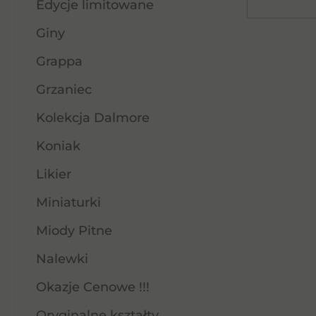
Edycje limitowane
Giny
Grappa
Grzaniec
Kolekcja Dalmore
Koniak
Likier
Miniaturki
Miody Pitne
Nalewki
Okazje Cenowe !!!
Oryginalne kształty