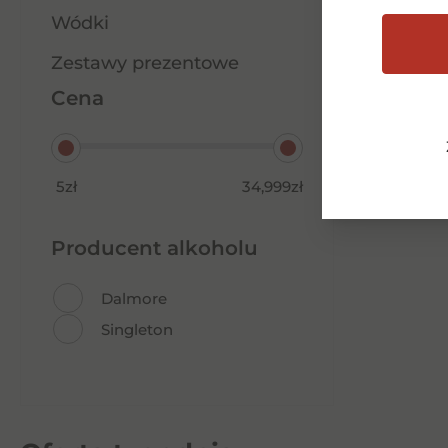
Wódki
Zestawy prezentowe
Cena
5zł
34,999zł
Producent alkoholu
Dalmore
Singleton