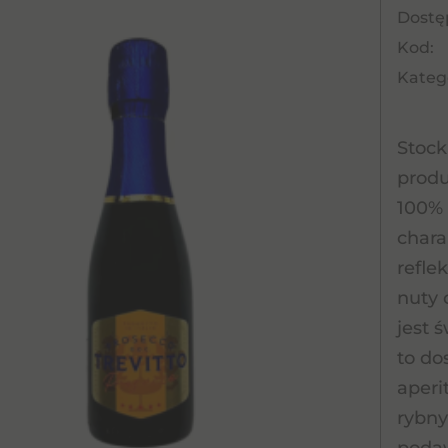
Dostę
Kod:
Katego
Stock
produ
100% 
chara
refle
nuty 
jest 
to do
aperi
rybny