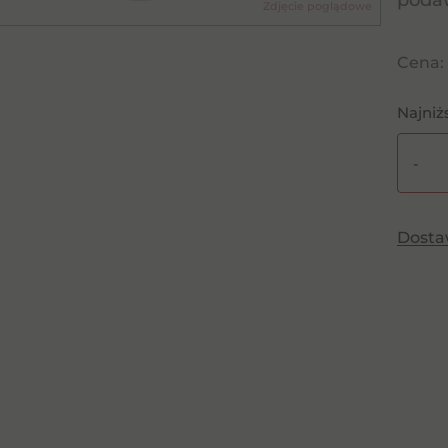
podaw
Zdjęcie poglądowe
Cena:
Najniż
-
ilość
Stock
Prose
Dost
0.2l