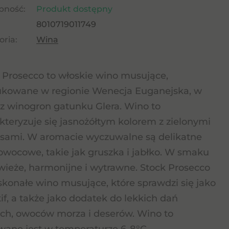
pność:
Produkt dostępny
8010719011749
ria:
Wina
 Prosecco to włoskie wino musujące,
kowane w regionie Wenecja Euganejska, w
z winogron gatunku Glera. Wino to
kteryzuje się jasnożółtym kolorem z zielonymi
ksami. W aromacie wyczuwalne są delikatne
owocowe, takie jak gruszka i jabłko. W smaku
świeże, harmonijne i wytrawne. Stock Prosecco
skonałe wino musujące, które sprawdzi się jako
tif, a także jako dodatek do lekkich dań
ch, owoców morza i deserów. Wino to