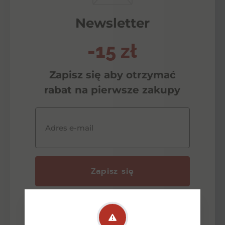
Newsletter
-15 zł
Zapisz się aby otrzymać
rabat na pierwsze zakupy
Adres e-mail
Zapisz się
Wyrażam zgodę na przetwarzanie przez
ŹrodełkoAlkohole moich danych
osobowych w celu odpowiedzi na zadane
pytanie lub złożenie oferty zgodnie z