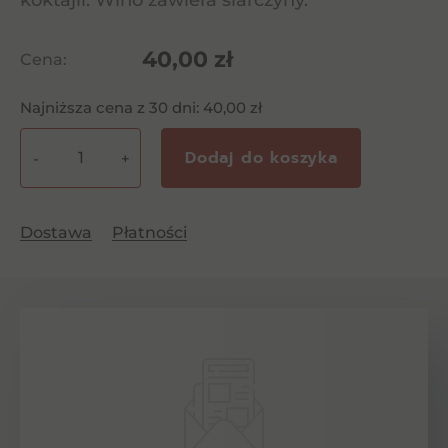
koktajli. Wino zawiera siarczyny.
40,00
zł
Cena:
Najniższa cena z 30 dni:
40,00
zł
Dodaj do koszyka
-
+
ilość
Stock
Proseco
Dostawa
Płatności
0,75l
11%