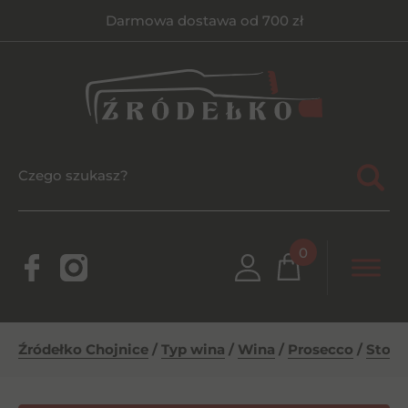
Darmowa dostawa od 700 zł
0
Źródełko Chojnice
/
Typ wina
/
Wina
/
Prosecco
/
Stock