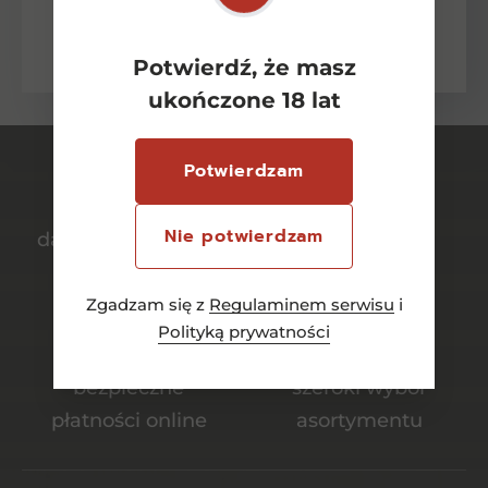
zasadami ochrony danych osobowych
wyrażonych w Polityce Prywatności.
Potwierdź, że masz
ukończone 18 lat
Potwierdzam
Nie potwierdzam
darmowa dostawa
bezpieczny
od 700 zł
transport
Zgadzam się z
Regulaminem serwisu
i
Polityką prywatności
bezpieczne
szeroki wybór
płatności online
asortymentu