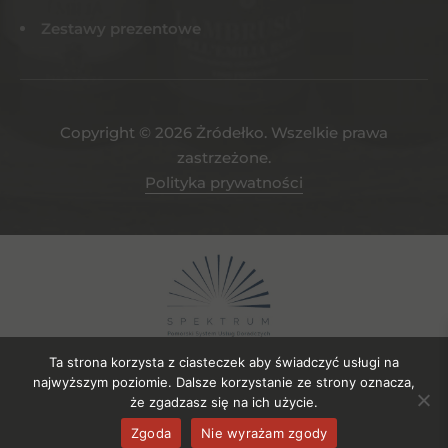
Zestawy prezentowe
Copyright © 2026 Żródełko. Wszelkie prawa
zastrzeżone.
Polityka prywatności
Ta strona korzysta z ciasteczek aby świadczyć usługi na
najwyższym poziomie. Dalsze korzystanie ze strony oznacza,
że zgadzasz się na ich użycie.
Projekt współfinansowany ze środków EFRR. Numer umowy o
Zgoda
Nie wyrażam zgody
powierzenie gruntu: UDG-SPE.04.2023/106