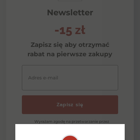
Newsletter
-15 zł
Zapisz się aby otrzymać
rabat na pierwsze zakupy
Adres e-mail
Zapisz się
Wyrażam zgodę na przetwarzanie przez
ŹrodełkoAlkohole moich danych
osobowych w celu odpowiedzi na zadane
pytanie lub złożenie oferty zgodnie z