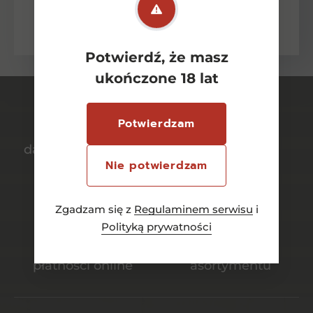
zasadami ochrony danych osobowych
wyrażonych w Polityce Prywatności.
Potwierdź, że masz
ukończone 18 lat
Potwierdzam
darmowa dostawa
bezpieczny
Nie potwierdzam
od 700 zł
transport
Zgadzam się z
Regulaminem serwisu
i
Polityką prywatności
bezpieczne
szeroki wybór
płatności online
asortymentu