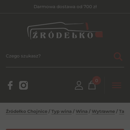
Darmowa dostawa od 700 zł
0
Źródełko Chojnice
/
Typ wina
/
Wina
/
Wytrawne
/
Tama