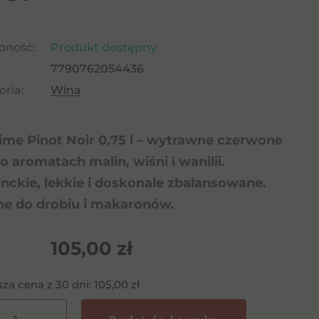
pność:
Produkt dostępny
7790762054436
ria:
Wina
me Pinot Noir 0,75 l – wytrawne czerwone
o aromatach malin, wiśni i wanilii.
nckie, lekkie i doskonale zbalansowane.
ne do drobiu i makaronów.
105,00
zł
sza cena z 30 dni:
105,00
zł