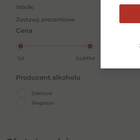
75,00
zł
Wódki
Zestawy prezentowe
Dodaj do koszyka
Cena
5zł
34,999zł
Producent alkoholu
Dalmore
Singleton