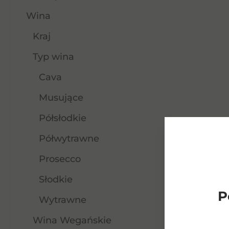
Wina
Kraj
Typ wina
Cava
Musujące
Półsłodkie
Półwytrawne
Prosecco
Słodkie
24 Carati C/W 0,75l
P
Wytrawne
Wina Wegańskie