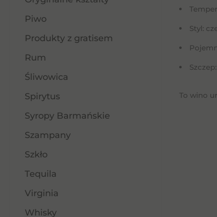
Tempera
Piwo
Styl: c
Produkty z gratisem
Pojemno
Rum
Szczep:
Śliwowica
To wino ur
Spirytus
Syropy Barmańskie
Szampany
Szkło
Tequila
Virginia
OKAZJA CENOWA
Whisky