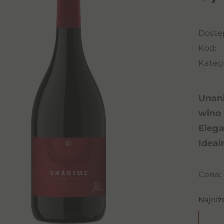
Dostę
Kod:
Katego
Unani
wino 
Elega
Ideal
Cena:
Najniż