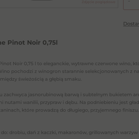
-
Zdjęcie poglądowe
ilość
Unani
Pinot
Dost
Noir
0,75l
 Pinot Noir 0,75l
inot Noir 0,75 l to eleganckie, wytrawne czerwone wino, k
Wino pochodzi z winogron starannie selekcjonowanych z na
między świeżością a głębią smaku.
ku zachwyca jasnorubinową barwą i subtelnym bukietem aro
i nutami wanilii, przypraw i dębu. Na podniebieniu jest gła
taninach, które prowadzą do długiego, przyjemnego finiszu.
 do: drobiu, dań z kaczki, makaronów, grillowanych warzyw