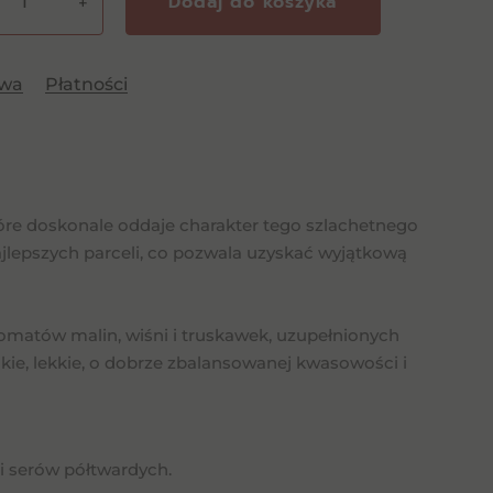
Dodaj do koszyka
+
me
awa
Płatności
tóre doskonale oddaje charakter tego szlachetnego
jlepszych parceli, co pozwala uzyskać wyjątkową
matów malin, wiśni i truskawek, uzupełnionych
dkie, lekkie, o dobrze zbalansowanej kwasowości i
 i serów półtwardych.