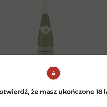
Alsace Pinot Gris BW 0,75l
otwierdź, że masz ukończone 18 l
Maurice Schuller