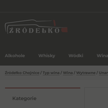
Alkohole
Whisky
Wódki
Win
Źródełko Chojnice
/
Typ wina
/
Wina
/
Wytrawne
/
Unan
Kategorie