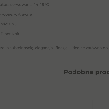
tura serwowania: 14–16 °C
zerwone, wytrawne
ść: 0,75 l
 Pinot Noir
zeka subtelnością, elegancją i finezją – idealne zarówno do
Podobne
pro