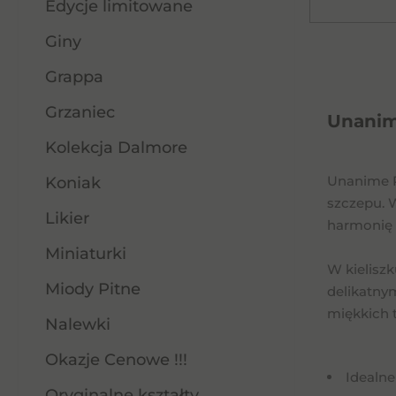
Edycje limitowane
Giny
Grappa
Grzaniec
Unanime
Kolekcja Dalmore
Unanime P
Koniak
szczepu. 
Likier
harmonię 
Miniaturki
W kielisz
Miody Pitne
delikatnym
miękkich 
Nalewki
Okazje Cenowe !!!
Idealne
Oryginalne kształty