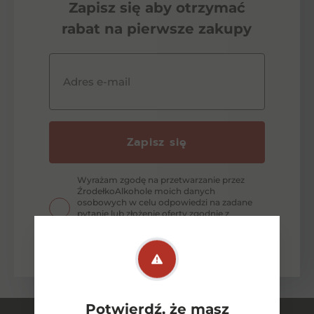
Zapisz się aby otrzymać
rabat na pierwsze zakupy
Adres e-mail
Zapisz się
Wyrażam zgodę na przetwarzanie przez
ŹrodełkoAlkohole moich danych
osobowych w celu odpowiedzi na zadane
pytanie lub złożenie oferty zgodnie z
zasadami ochrony danych osobowych
wyrażonych w Polityce Prywatności.
Potwierdź, że masz