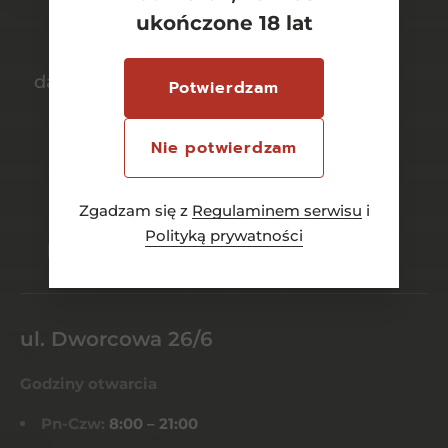
ukończone 18 lat
darmowa dostawa
bezpieczny
Potwierdzam
od 700 zł
transport
Nie potwierdzam
Zgadzam się z
Regulaminem serwisu
i
bezpieczne
szeroki wybór
Polityką prywatności
płatności online
asortymentu
ul. Dworcowa 26/6
Godziny otwarcia
Pn-Czw:
8:00 – 21:00