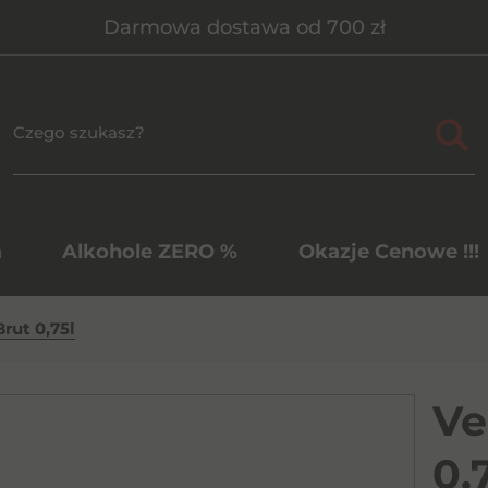
Darmowa dostawa od 700 zł
a
Alkohole ZERO %
Okazje Cenowe !!!
rut 0,75l
Ve
0,