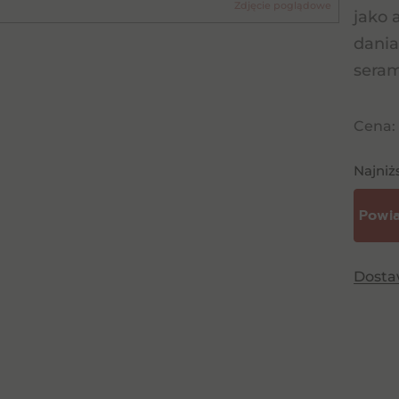
Zdjęcie poglądowe
jako 
dania
seram
Cena:
Najniż
Dost