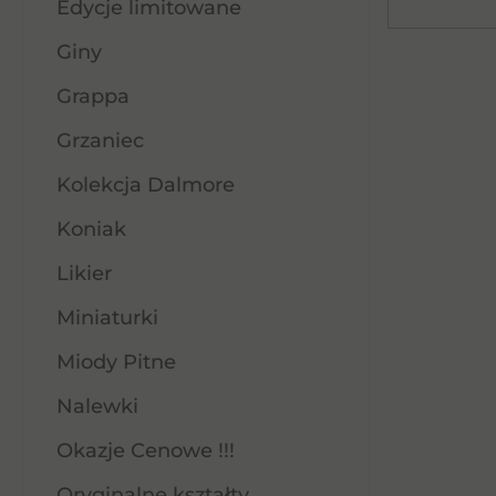
Edycje limitowane
Giny
Grappa
Grzaniec
Kolekcja Dalmore
Koniak
Likier
Miniaturki
Miody Pitne
Nalewki
Okazje Cenowe !!!
Oryginalne kształty