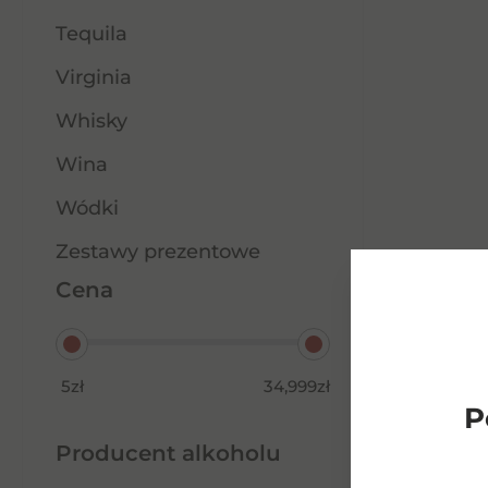
Tequila
Virginia
Whisky
Wina
Wódki
Zestawy prezentowe
Cena
5zł
34,999zł
P
Producent alkoholu