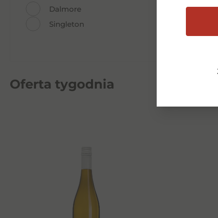
Dalmore
Singleton
Oferta tygodnia