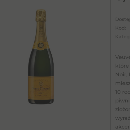
Dostę
Kod:
Katego
Veuve
które
Noir,
miesz
10 ro
piwni
złożo
wyraź
akcen