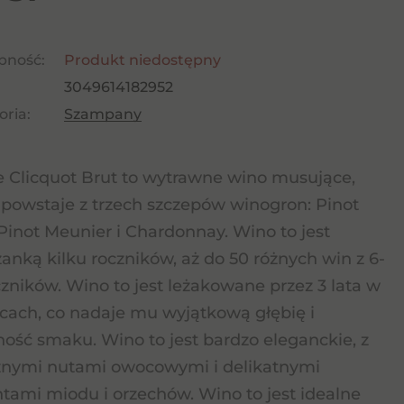
pność:
Produkt niedostępny
3049614182952
ria:
Szampany
 Clicquot Brut to wytrawne wino musujące,
 powstaje z trzech szczepów winogron: Pinot
 Pinot Meunier i Chardonnay. Wino to jest
anką kilku roczników, aż do 50 różnych win z 6-
czników. Wino to jest leżakowane przez 3 lata w
cach, co nadaje mu wyjątkową głębię i
ność smaku. Wino to jest bardzo eleganckie, z
nymi nutami owocowymi i delikatnymi
tami miodu i orzechów. Wino to jest idealne