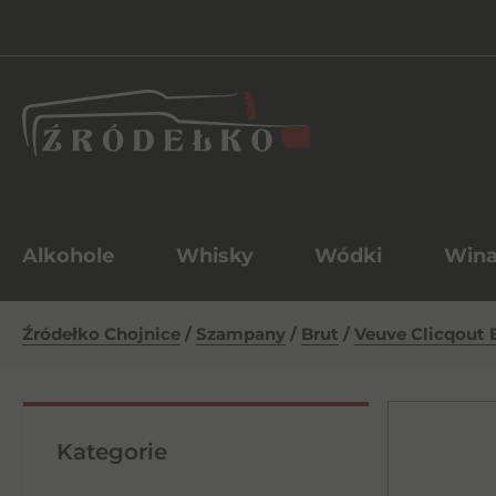
Alkohole
Whisky
Wódki
Win
Źródełko Chojnice
/
Szampany
/
Brut
/
Veuve Clicqout B
Kategorie