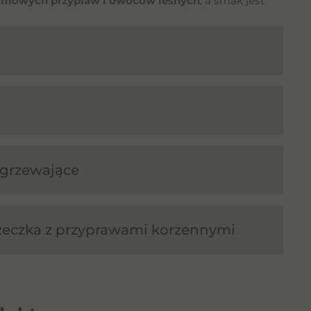
imowych przypraw i owoców leśnych
, a smak jest
zgrzewające
zeczka z przyprawami korzennymi