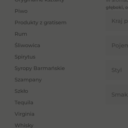
W aromac
głęboki, 
Piwo
Kraj 
Produkty z gratisem
Rum
Poje
Śliwowica
Spirytus
Syropy Barmańskie
Styl
Szampany
Szkło
Smak
Tequila
Virginia
Whisky