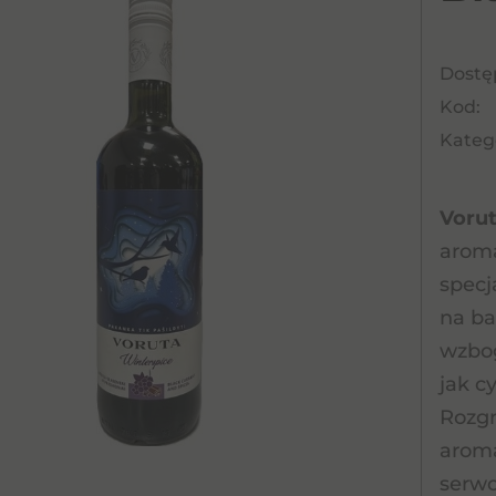
Dostę
Kod:
Katego
Vorut
aroma
specj
na ba
wzbo
jak c
Rozgr
aroma
serw