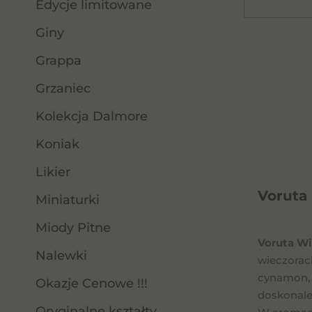
Edycje limitowane
Giny
Grappa
Grzaniec
Kolekcja Dalmore
Koniak
Likier
Voruta 
Miniaturki
Miody Pitne
Voruta Wi
Nalewki
wieczorac
cynamon, 
Okazje Cenowe !!!
doskonale
Oryginalne kształty