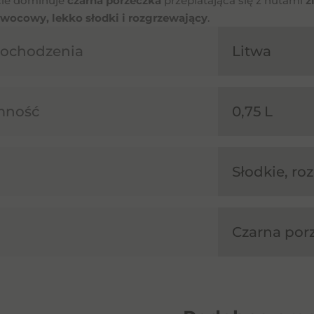
ie dominuje
czarna porzeczka
przeplatająca się z nutami
z
owocowy, lekko słodki i rozgrzewający
.
pochodzenia
Litwa
mność
0,75 L
Słodkie, ro
Czarna por