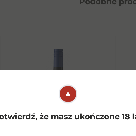
Podobne
pro
otwierdź, że masz ukończone 18 l