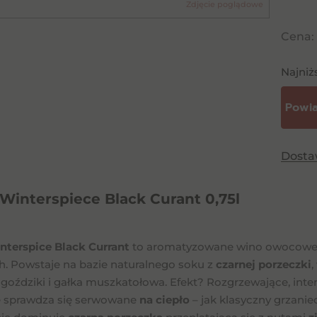
Zdjęcie poglądowe
Cena:
Najniż
Dost
Winterspiece Black Curant 0,75l
nterspice Black Currant
to aromatyzowane wino owocowe z
h. Powstaje na bazie naturalnego soku z
czarnej porzeczki
goździki i gałka muszkatołowa. Efekt? Rozgrzewające, int
 sprawdza się serwowane
na ciepło
– jak klasyczny grzaniec