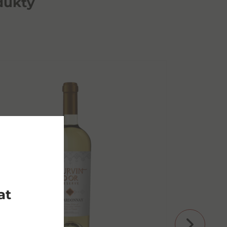
dukty
at