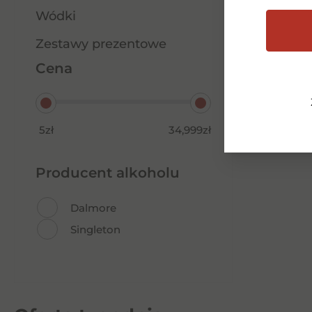
Wódki
Zestawy prezentowe
Aves del Sur CaberSauv CW
Cena
0,75l 12,5%
27,00
zł
5zł
34,999zł
Dodaj do koszyka
Producent alkoholu
Dalmore
Singleton