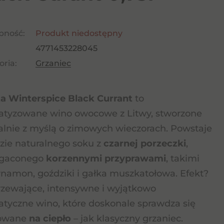
pność:
Produkt niedostępny
4771453228045
ria:
Grzaniec
a Winterspice Black Currant
to
tyzowane wino owocowe z Litwy, stworzone
alnie z myślą o zimowych wieczorach. Powstaje
zie naturalnego soku z
czarnej porzeczki
,
gaconego
korzennymi przyprawami
, takimi
ynamon, goździki i gałka muszkatołowa. Efekt?
zewające, intensywne i wyjątkowo
tyczne wino, które doskonale sprawdza się
owane
na ciepło
– jak klasyczny grzaniec.