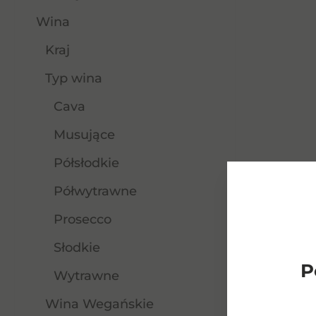
Wina
Kraj
Typ wina
Cava
Musujące
Półsłodkie
Półwytrawne
Prosecco
Słodkie
P
Wytrawne
Wina Wegańskie