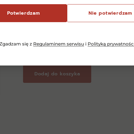
Potwierdzam
Nie potwierdzam
Aves del Sur Merlot CW 0,75l
12,5%
Zgadzam się z
Regulaminem serwisu
i
Polityką prywatnośc
27,00
zł
Dodaj do koszyka