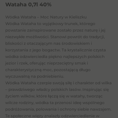
Wataha 0,7l 40%
Wódka Wataha – Moc Natury w Kieliszku
Wódka Wataha to wyjątkowy trunek, którego
powstanie zainspirowane zostało przez naturę i jej
niezwykłe możliwości. Stanowi powrót do tradycji,
bliskości z otaczającym nas środowiskiem i
korzystania z jego bogactw. Ta krystalicznie czysta
wódka odzwierciedla piękno najlepszych polskich
jezior i rzek, oferując nieprzeciętny smak i
charakterystyczną moc, pozostającą długo
wyczuwalną na podniebieniu.
Wódka Wataha czerpie swoją siłę i charakter od wilka
– prawdziwego władcy polskich lasów. Inspirując się
życiem wilków, które łączą się w watahy, tworząc
wilcze rodziny, wódka ta przenosi ideę wspólnego
podróżowania, polowania i ochrony siebie nawzajem.
Te społeczne więzy znalazły odzwierciedlenie w