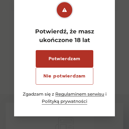
Potwierdź, że masz
ukończone 18 lat
Potwierdzam
Nie potwierdzam
Zobacz wszystkie
Zgadzam się z
Regulaminem serwisu
i
Polityką prywatności