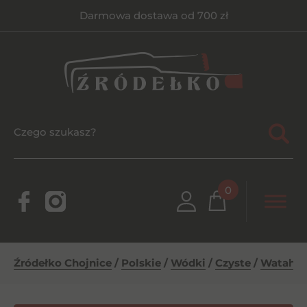
Darmowa dostawa od 700 zł
0
Źródełko Chojnice
/
Polskie
/
Wódki
/
Czyste
/
Wataha 