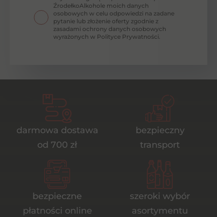
ŹrodełkoAlkohole moich danych
osobowych w celu odpowiedzi na zadane
pytanie lub złożenie oferty zgodnie z
zasadami ochrony danych osobowych
wyrażonych w Polityce Prywatności.
darmowa dostawa
bezpieczny
od 700 zł
transport
bezpieczne
szeroki wybór
płatności online
asortymentu