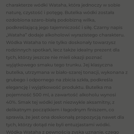
charakterze wódki Wataha, która jednoczy w sobie
naturę, czystość i potęgę. Butelka wódki została
ozdobiona szaro-białą podobizną wilka,
podkreślającą jego tajemniczość i siłę. Czarny napis
„Wataha” dodaje alkoholowi wyrazistego charakteru.
Wódka Wataha to nie tylko doskonały towarzysz
rodzinnych spotkań, lecz także idealny prezent dla
tych, którzy jeszcze nie mieli okazji poznać
wyjątkowego smaku tego trunku. Jej klasyczna
butelka, utrzymana w biało-szarej tonacji, wykonana z
grubego i odpornego na zbicia szkła, podkreśla
elegancję i wyjątkowość produktu. Butelka ma
pojemność 500 ml, a zawartość alkoholu wynosi
40%. Smak tej wódki jest niezwykle aksamitny, z
delikatnym początkiem i łagodnym finiszem, co
sprawia, że jest ona doskonałą propozycją nawet dla
tych, którzy dotąd nie byli entuzjastami wódki.
Wódka Wataha z pewnością zyska uznanie, czego