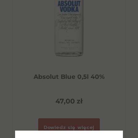
Absolut Blue 0,5l 40%
47,00
zł
Dowiedz się więcej