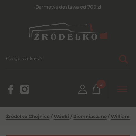
Darmowa dostawa od 700 zł
0
Źródełko Chojnice
/
Wódki
/
Ziemniaczane
/
Williams 0