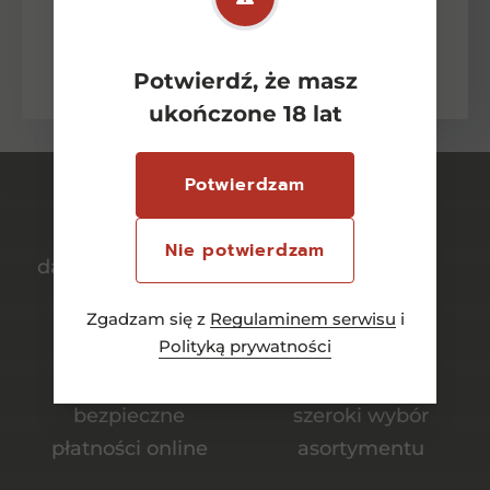
osobowych w celu odpowiedzi na zadane
pytanie lub złożenie oferty zgodnie z
zasadami ochrony danych osobowych
wyrażonych w Polityce Prywatności.
Potwierdź, że masz
ukończone 18 lat
Potwierdzam
Nie potwierdzam
darmowa dostawa
bezpieczny
od 700 zł
transport
Zgadzam się z
Regulaminem serwisu
i
Polityką prywatności
bezpieczne
szeroki wybór
płatności online
asortymentu