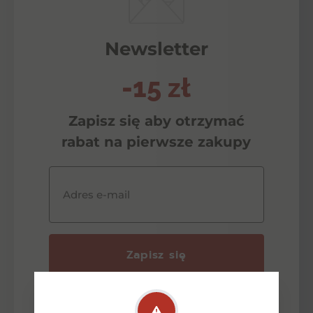
Newsletter
-15 zł
Zapisz się aby otrzymać
rabat na pierwsze zakupy
Adres e-mail
Zapisz się
Wyrażam zgodę na przetwarzanie przez
ŹrodełkoAlkohole moich danych