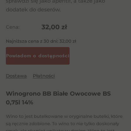
sprawdzi się jako aperitif, a także jako
dodatek do deserów.
32,00
zł
Cena:
Najniższa cena z 30 dni:
32,00
zł
Dostawa
Płatności
Winogrono BB Białe Owocowe BS
0,75l 14%
Wino to jest butelkowane w oryginalne butelki, które
są ręcznie zdobione. To wino to nie tylko doskonały
smak, ale również unikatowy design. Wino to jest