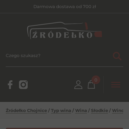
Darmowa dostawa od 700 zł
0
Źródełko Chojnice
/
Typ wina
/
Wina
/
Słodkie
/
Winogr