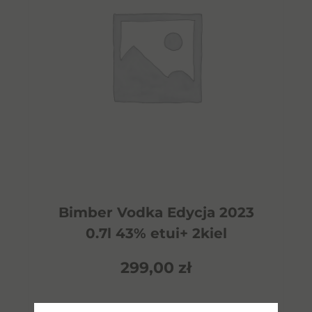
Bimber Vodka Edycja 2023
0.7l 43% etui+ 2kiel
299,00
zł