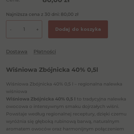
Najniższa cena z 30 dni:
80,00
zł
Dodaj do koszyka
-
+
ilość
Wiśniowa
Zbójnicka
Dostawa
Płatności
40%
0,5l
Wiśniowa Zbójnicka 40% 0,5l
Wiśniowa Zbójnicka 40% 0,5 l – regionalna nalewka
wiśniowa
Wiśniowa Zbójnicka 40% 0,5 l
to tradycyjna nalewka
owocowa o intensywnym smaku dojrzałych wiśni.
Powstaje według regionalnej receptury, dzięki czemu
wyróżnia się głęboką rubinową barwą, naturalnym
aromatem owoców oraz harmonijnym połączeniem