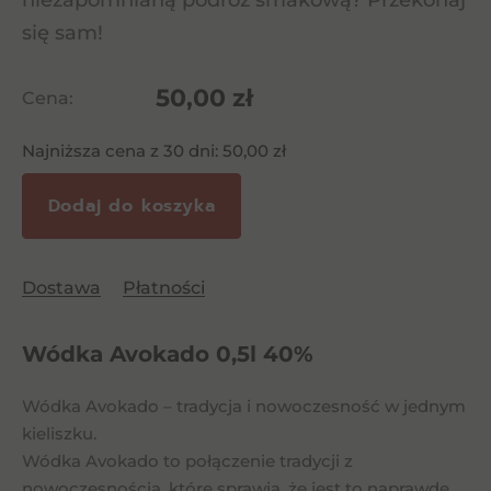
niezapomnianą podróż smakową? Przekonaj
się sam!
50,00
zł
Cena:
Najniższa cena z 30 dni:
50,00
zł
Dodaj do koszyka
Dostawa
Płatności
Wódka Avokado 0,5l 40%
Wódka Avokado – tradycja i nowoczesność w jednym
kieliszku.
Wódka Avokado to połączenie tradycji z
nowoczesnością, które sprawia, że jest to naprawdę