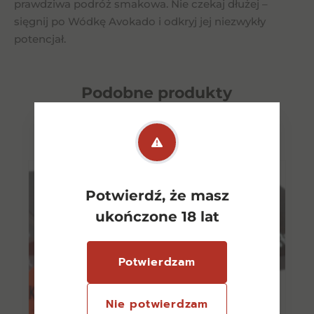
prawdziwa podróż smakowa. Nie czekaj dłużej –
sięgnij po Wódkę Avokado i odkryj jej niezwykły
potencjał.
Podobne
produkty
Potwierdź, że masz
ukończone 18 lat
Potwierdzam
Nie potwierdzam