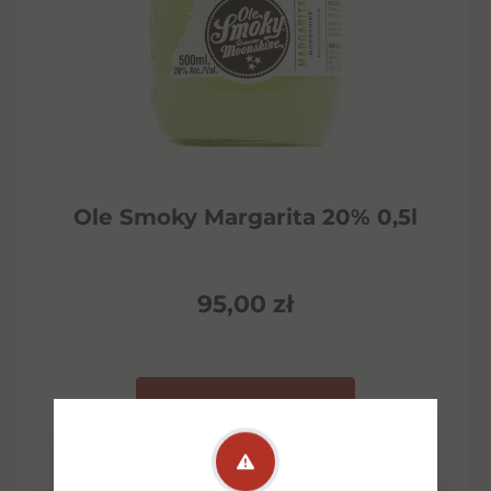
Ole Smoky Margarita 20% 0,5l
95,00
zł
Dodaj do koszyka