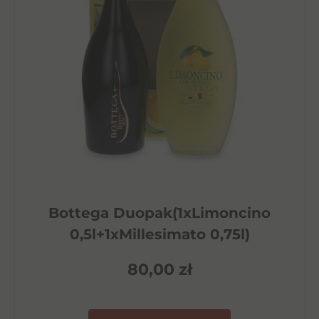
Bottega Duopak(1xLimoncino
0,5l+1xMillesimato 0,75l)
80,00
zł