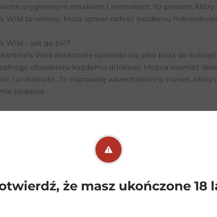
swoim oryginalnym smakiem i aromatem. To prezent, który
e’s Wild to whisky, która sprawi radość każdemu miłośniko
’s Wild – jak go pić?
lantine’s Wild doskonale sprawdzi się jako baza do koktaj
zalnego charakteru każdemu drinkowi. Można również delekt
ność i unikalność. To naprawdę wszechstronny trunek, kt
rmie podania.
’s Wild – producent
lantine’s Wild powstaje w szkockiej destylarni Miltonduff.
cza precyzja łączą się z innowacyjnością i nowoczesnością. 
isky, które zachwycają smakiem i aromatem. To właśnie tuta
zy w sobie szkocką tradycję z nowatorskim podejściem do t
otwierdź, że masz ukończone 18 l
Podobne
pro