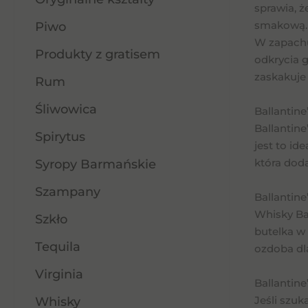
sprawia, ż
smakową.
Piwo
W zapachu
Produkty z gratisem
odkrycia g
zaskakuje
Rum
Śliwowica
Ballantine
Ballantine
Spirytus
jest to id
która doda
Syropy Barmańskie
Szampany
Ballantine
Whisky Ba
Szkło
butelka w
Tequila
ozdoba dla
Virginia
Ballantine
Jeśli szuk
Whisky