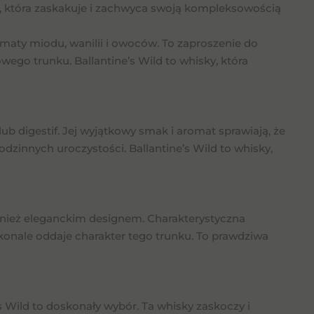
ky, która zaskakuje i zachwyca swoją kompleksowością
maty miodu, wanilii i owoców. To zaproszenie do
ego trunku. Ballantine’s Wild to whisky, która
 lub digestif. Jej wyjątkowy smak i aromat sprawiają, że
odzinnych uroczystości. Ballantine’s Wild to whisky,
wnież eleganckim designem. Charakterystyczna
konale oddaje charakter tego trunku. To prawdziwa
s Wild to doskonały wybór. Ta whisky zaskoczy i