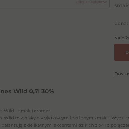
Zdjęcie poglądowe
smak
Cena:
Najniż
D
Dost
ines Wild 0,7l 30%
’s Wild – smak i aromat
e’s Wild to whisky o wyjątkowym i złożonym smaku. Wyczuwal
balansują z delikatnymi akcentami dzikich ziół. To połącz