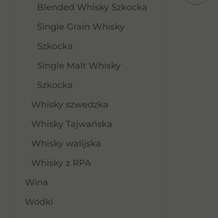
Blended Whisky Szkocka
Single Grain Whisky
k
Aberlour 12Yo SM 0,7l 40%
Szkocka
Single Malt Whisky
195,00
zł
Szkocka
Whisky szwedzka
Dowiedz się więcej
Whisky Tajwańska
Whisky walijska
Whisky z RPA
Wina
Wódki