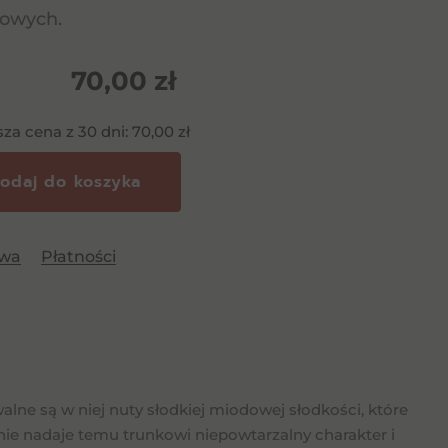
owych.
70,00
zł
sza cena z 30 dni:
70,00
zł
odaj do koszyka
awa
Płatności
ne są w niej nuty słodkiej miodowej słodkości, które
enie nadaje temu trunkowi niepowtarzalny charakter i