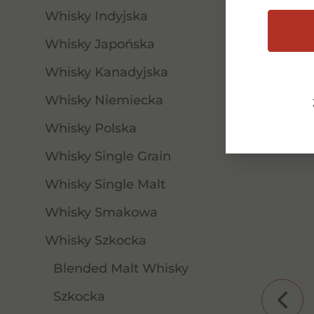
Whisky Indyjska
Whisky Japońska
Whisky Kanadyjska
Whisky Niemiecka
Whisky Polska
Whisky Single Grain
Whisky Single Malt
Whisky Smakowa
Whisky Szkocka
Blended Malt Whisky
Szkocka