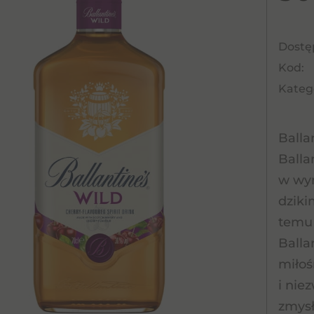
Dostę
Kod:
Katego
Balla
Balla
w wyn
dziki
temu 
Balla
miłoś
i nie
zmysł