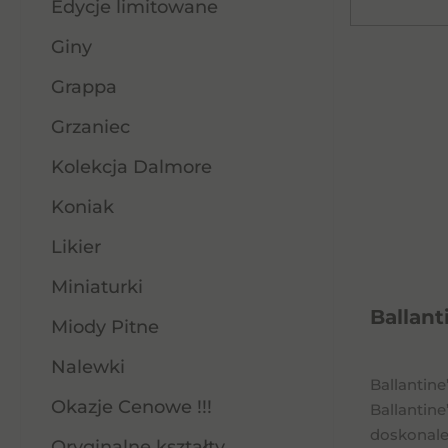
Edycje limitowane
Giny
Grappa
Grzaniec
Kolekcja Dalmore
Koniak
Likier
Miniaturki
Ballant
Miody Pitne
Nalewki
Ballantine
Okazje Cenowe !!!
Ballantin
doskonale 
Oryginalne kształty