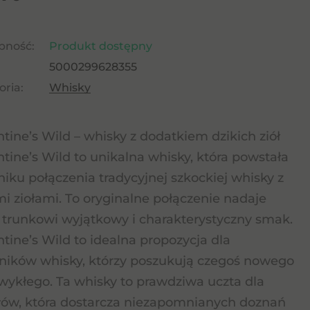
pność:
Produkt dostępny
5000299628355
ria:
Whisky
ntine’s Wild – whisky z dodatkiem dzikich ziół
ntine’s Wild to unikalna whisky, która powstała
iku połączenia tradycyjnej szkockiej whisky z
mi ziołami. To oryginalne połączenie nadaje
trunkowi wyjątkowy i charakterystyczny smak.
ntine’s Wild to idealna propozycja dla
ników whisky, którzy poszukują czegoś nowego
zwykłego. Ta whisky to prawdziwa uczta dla
ów, która dostarcza niezapomnianych doznań