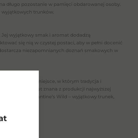
 na długo pozostanie w pamięci obdarowanej osoby.
wi wyjątkowych trunków.
li. Jej wyjątkowy smak i aromat dodadzą
ować się nią w czystej postaci, aby w pełni docenić
óry dostarcza niezapomnianych doznań smakowych w
 To renomowane miejsce, w którym tradycja i
Destylarnia ta jest znana z produkcji najwyższej
j powstaje Ballantine’s Wild – wyjątkowy trunek,
worzenia whisky.
at
dukty