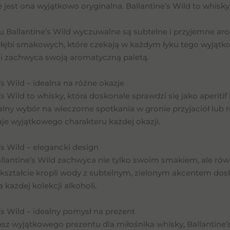
e jest ona wyjątkowo oryginalna. Ballantine’s Wild to whis
 Ballantine’s Wild wyczuwalne są subtelne i przyjemne aro
łębi smakowych, które czekają w każdym łyku tego wyjątkow
 i zachwyca swoją aromatyczną paletą.
’s Wild – idealna na różne okazje
’s Wild to whisky, która doskonale sprawdzi się jako aperitif
ealny wybór na wieczorne spotkania w gronie przyjaciół lub r
je wyjątkowego charakteru każdej okazji.
’s Wild – elegancki design
llantine’s Wild zachwyca nie tylko swoim smakiem, ale ró
 kształcie kropli wody z subtelnym, zielonym akcentem dos
 każdej kolekcji alkoholi.
’s Wild – idealny pomysł na prezent
asz wyjątkowego prezentu dla miłośnika whisky, Ballantine’