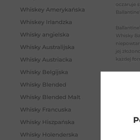
oczaruje 
Whiskey Amerykańska
Ballantin
Whiskey Irlandzka
Ballantine
Whisky angielska
Whisky Bal
niepowtar
Whisky Australijska
jej złożo
każdej fo
Whisky Austriacka
Whisky Belgijska
Ballantine
Whisky Bal
Whisky Blended
rzemieślni
Whisky Blended Malt
jakości wh
który łąc
Whisky Francuska
P
Whisky Hiszpańska
Whisky Holenderska