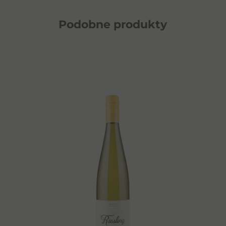
Podobne
produkty
O