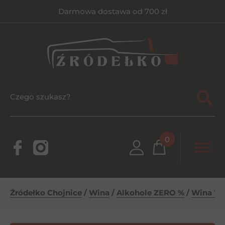
Darmowa dostawa od 700 zł
0
Źródełko Chojnice
/
Wina
/
Alkohole ZERO %
/
Wina W