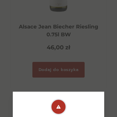
Alsace Jean Biecher Riesling
0.75l BW
46,00
zł
Dodaj do koszyka