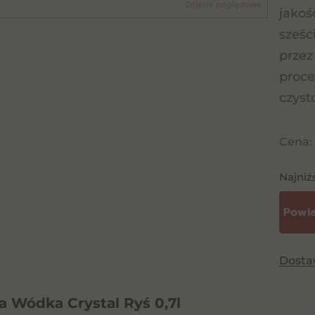
Zdjęcie poglądowe
jakoś
sześc
przez
proce
czyst
Cena:
Najniż
Dost
 Wódka Crystal Ryś 0,7l