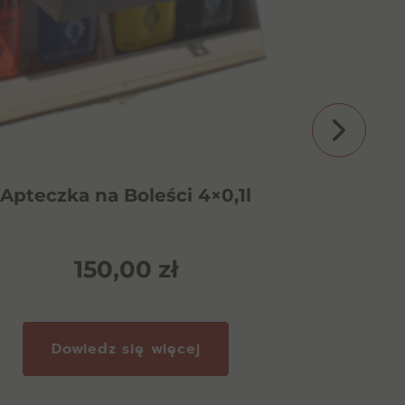
Apteczka na Boleści 4×0,1l
Amund
150,00
zł
Dowiedz się więcej