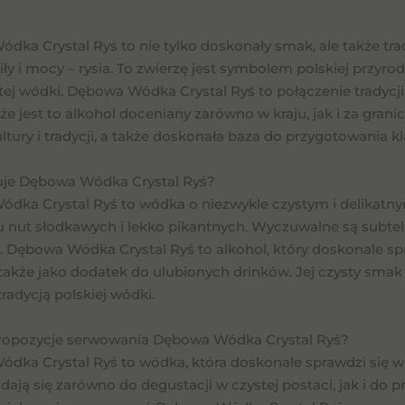
ka Crystal Ryś to nie tylko doskonały smak, ale także trad
ły i mocy – rysia. To zwierzę jest symbolem polskiej przyr
tej wódki. Dębowa Wódka Crystal Ryś to połączenie tradycj
 że jest to alkohol doceniany zarówno w kraju, jak i za gran
ultury i tradycji, a także doskonała baza do przygotowania kl
je Dębowa Wódka Crystal Ryś?
dka Crystal Ryś to wódka o niezwykle czystym i delikatn
u nut słodkawych i lekko pikantnych. Wyczuwalne są subtel
. Dębowa Wódka Crystal Ryś to alkohol, który doskonale sp
a także jako dodatek do ulubionych drinków. Jej czysty smak
 tradycją polskiej wódki.
propozycje serwowania Dębowa Wódka Crystal Ryś?
dka Crystal Ryś to wódka, która doskonale sprawdzi się w 
ają się zarówno do degustacji w czystej postaci, jak i do p