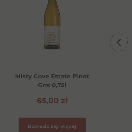
l
Absolut Blue 0,7l 40%
Misty Cove Estate Pinot
Gris 0,75l
62,00
zł
65,00
zł
Dowiedz się więcej
Dowiedz się więcej