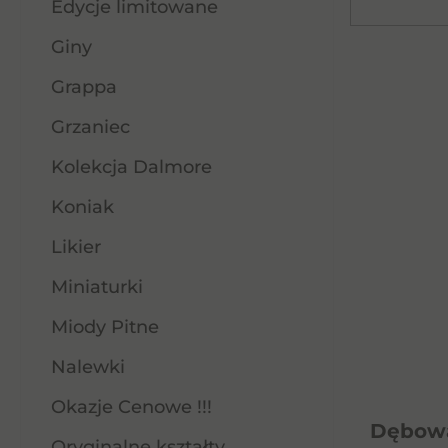
Edycje limitowane
Giny
Grappa
Grzaniec
Kolekcja Dalmore
Koniak
Likier
Miniaturki
Miody Pitne
Nalewki
Okazje Cenowe !!!
Dębowa
Oryginalne kształty