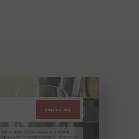
Zapisz się
zanie przez ŹrodełkoAlkohole moich
dpowiedzi na zadane pytanie lub złożenie