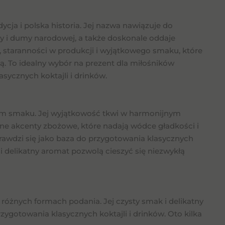
ycja i polska historia. Jej nazwa nawiązuje do
ody i dumy narodowej, a także doskonale oddaje
i, staranności w produkcji i wyjątkowego smaku, które
icą. To idealny wybór na prezent dla miłośników
asycznych koktajli i drinków.
ym smaku. Jej wyjątkowość tkwi w harmonijnym
ne akcenty zbożowe, które nadają wódce gładkości i
rawdzi się jako baza do przygotowania klasycznych
 i delikatny aromat pozwolą cieszyć się niezwykłą
różnych formach podania. Jej czysty smak i delikatny
rzygotowania klasycznych koktajli i drinków. Oto kilka