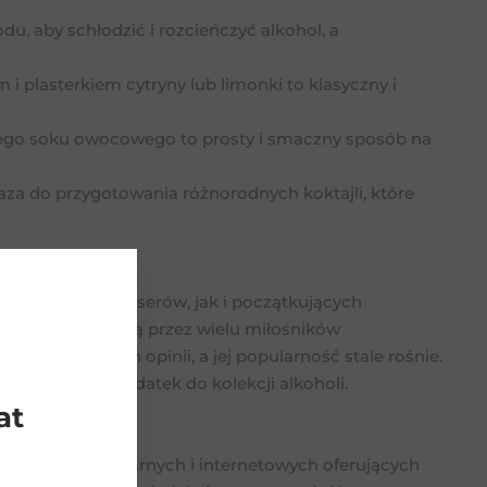
, aby schłodzić i rozcieńczyć alkohol, a
i plasterkiem cytryny lub limonki to klasyczny i
ego soku owocowego to prosty i smaczny sposób na
za do przygotowania różnorodnych koktajli, które
ówno wśród koneserów, jak i początkujących
kość doceniane są przez wielu miłośników
le pozytywnych opinii, a jej popularność stale rośnie.
, a także jako dodatek do kolekcji alkoholi.
at
klepach stacjonarnych i internetowych oferujących