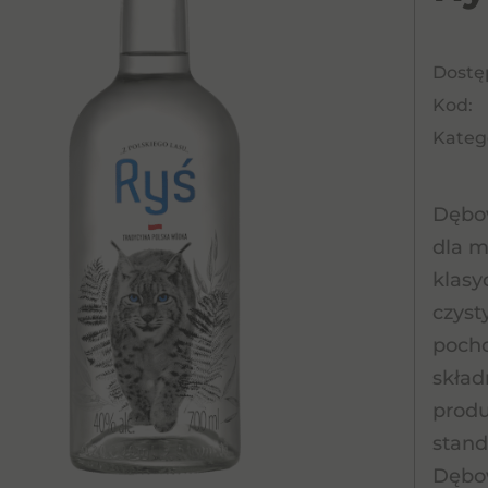
Dostę
Kod:
Katego
Dębow
dla m
klasy
czyst
pocho
skład
produ
stand
Dębow