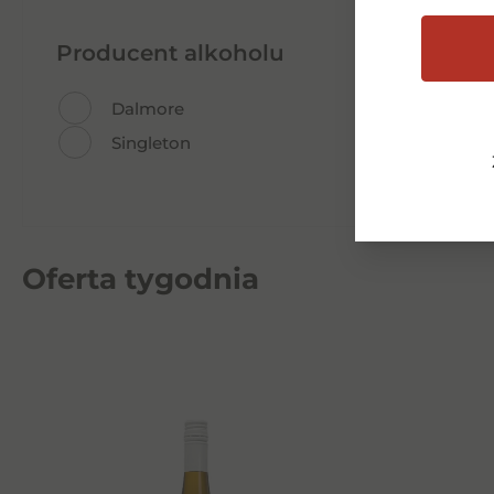
szeroki wy
oferty re
Producent alkoholu
dostępna j
Dalmore
Singleton
Oferta tygodnia