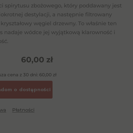
ci spirytusu zbożowego, który poddawany jest
iokrotnej destylacji, a następnie filtrowany
 kryształowy węgiel drzewny. To właśnie ten
s nadaje wódce jej wyjątkową klarowność i
ość.
60,00
zł
sza cena z 30 dni:
60,00
zł
awa
Płatności