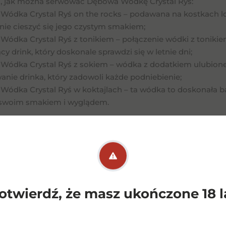
i, jak można serwować Dębowa Wódkę Crystal Ryś:
Wódka Crystal Ryś on the rocks – podawana na kostkach lodu
nie cieszyć się jego czystym smakiem;
ódka Crystal Ryś z tonikiem – połączenie wódki z tonikiem 
cy drink, który doskonale sprawdzi się w letnie dni;
Wódka Crystal Ryś z sokiem – wódka z dodatkiem ulubion
anie drinka, który zadowoli każde podniebienie;
Wódka Crystal Ryś w koktajlach – ta wódka to doskonała ba
swoim smakiem i wyglądem.
opinie na temat Dębowa Wódka Crystal Ryś?
dka Crystal Ryś to alkohol, który cieszy się uznaniem zar
 Jego niezwykle czysty smak, delikatny aromat i wysoka ja
ch, polskich alkoholi. Dębowa Wódka Crystal Ryś zdobyła wie
która doskonale sprawdzi się jako prezent dla bliskiej osoby
otwierdź, że masz ukończone 18 l
ić Dębowa Wódkę Crystal Ryś?
dka Crystal Ryś to alkohol, który można znaleźć w wielu s