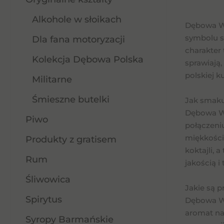
Alkohole w słoikach
Dębowa Wód
symbolu si
Dla fana motoryzacji
charakter 
Kolekcja Dębowa Polska
sprawiają,
polskiej k
Militarne
Śmieszne butelki
Jak smaku
Dębowa Wó
Piwo
połączeni
miękkości
Produkty z gratisem
koktajli, 
Rum
jakością i
Śliwowica
Jakie są 
Spirytus
Dębowa Wó
aromat nad
Syropy Barmańskie