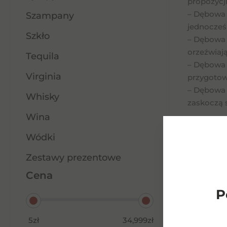
propozycj
– Dębowa 
Szampany
jednocześ
Szkło
– Dębowa W
orzeźwiają
Tequila
– Dębowa 
Virginia
przygotow
– Dębowa 
Whisky
zaskoczą 
Wina
Jakie są 
Wódki
Dębowa Wó
smakoszy.
Zestawy prezentowe
tradycyjny
Cena
To wódka, 
P
Gdzie kup
Dębowa Wó
5zł
34,999zł