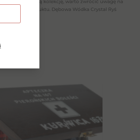
sz uzupełnić swoją kolekcję, warto zwrócić uwagę na
soką jakość produktu. Dębowa Wódka Crystal Ryś
i
dukty