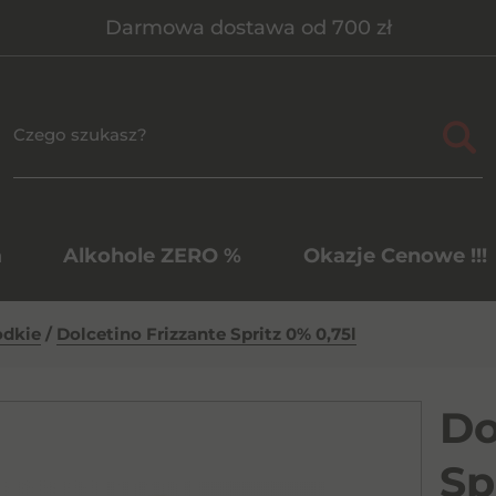
Darmowa dostawa od 700 zł
a
Alkohole ZERO %
Okazje Cenowe !!!
odkie
/
Dolcetino Frizzante Spritz 0% 0,75l
Do
Sp