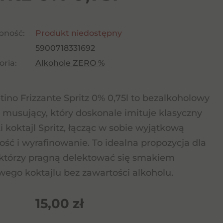
pność:
Produkt niedostępny
5900718331692
ria:
Alkohole ZERO %
tino Frizzante Spritz 0% 0,75l to bezalkoholowy
 musujący, który doskonale imituje klasyczny
i koktajl Spritz, łącząc w sobie wyjątkową
ość i wyrafinowanie. To idealna propozycja dla
 którzy pragną delektować się smakiem
wego koktajlu bez zawartości alkoholu.
15,00
zł