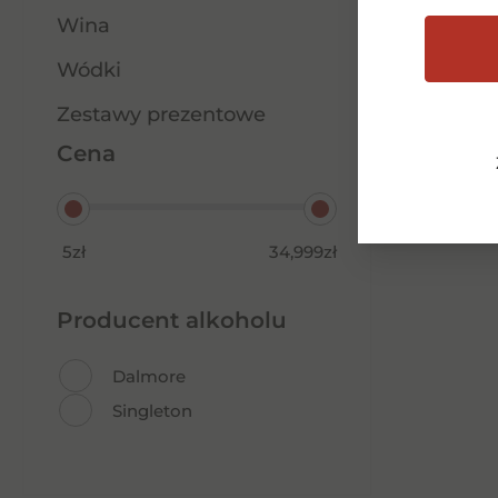
Wina
Wódki
Zestawy prezentowe
Cena
Opia Organic Chardonay
5zł
Sparklin 0,75l 0%
34,999zł
40,00
zł
Producent alkoholu
Dalmore
Dowiedz się więcej
Singleton