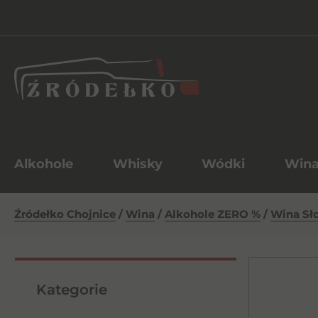
Alkohole
Whisky
Wódki
Win
Źródełko Chojnice
/
Wina
/
Alkohole ZERO %
/
Wina Sł
Kategorie