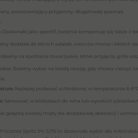
any, pozostawiający przyjemny, długotrwały posmak.
:
:
Doskonałe jako aperitif, świetnie komponuje się także z lek
ealny dodatek do letnich sałatek, owoców morza i lekkich da
Idealny na spotkania towarzyskie, letnie przyjęcia, grille o
dzie. Świetny wybór na każdą okazję, gdy chcesz cieszyć s
e:
atura:
Najlepiej podawać schłodzone, w temperaturze 6-8°C
e:
Serwować w kieliszkach do wina lub wysokich szklankach
ie gałązką świeżej mięty dla dodatkowej dekoracji i wzmoc
Frizzante Spritz 0% 0,75l to doskonały wybór dla miłośnikó