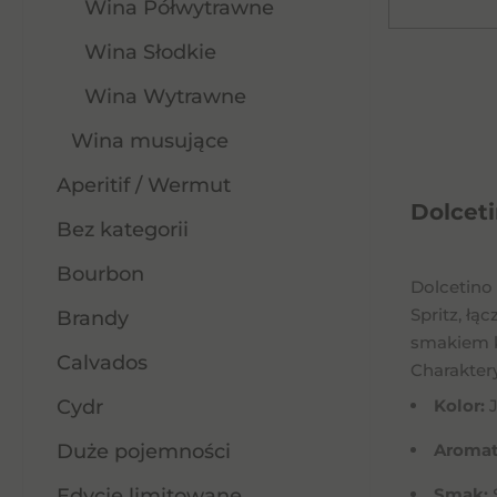
Wina Półwytrawne
Wina Słodkie
Wina Wytrawne
Wina musujące
Aperitif / Wermut
Dolceti
Bez kategorii
Bourbon
Dolcetino 
Spritz, łą
Brandy
smakiem k
Calvados
Charakter
Cydr
Kolor:
J
Duże pojemności
Aromat
Edycje limitowane
Smak:
Ś