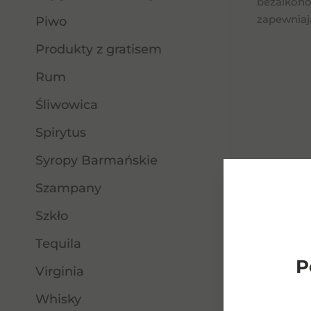
bezalkohol
zapewniaj
Piwo
Produkty z gratisem
Rum
Śliwowica
Spirytus
Syropy Barmańskie
Szampany
Szkło
Tequila
P
Virginia
Whisky