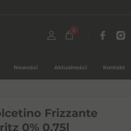
0
Nowości
Aktualności
Kontakt
lcetino Frizzante
ritz 0% 0,75l