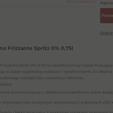
Zdjęcie poglądowe
Najniż
Dost
no Frizzante Spritz 0% 0,75l
Frizzante Spritz 0% 0,75l to bezalkoholowy napój musujący,
cząc w sobie wyjątkową świeżość i wyrafinowanie. To idealna
ultowego koktajlu bez zawartości alkoholu.
ystyka:
asno-pomarańczowy, z delikatnymi bąbelkami, które dodają 
:
Wyraziste nuty soczystych pomarańczy i subtelnych ziół, 
wieży i lekko musujący, z wyraźnym smakiem pomarańczy, d