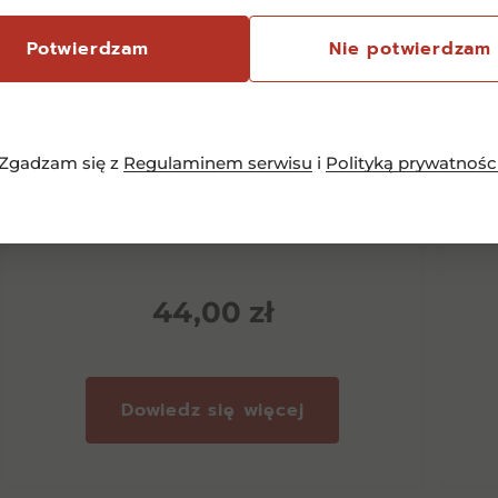
Potwierdzam
Nie potwierdzam
Zgadzam się z
Regulaminem serwisu
i
Polityką prywatnośc
Martini 0% Vibrante 0,75l
C
44,00
zł
Dowiedz się więcej