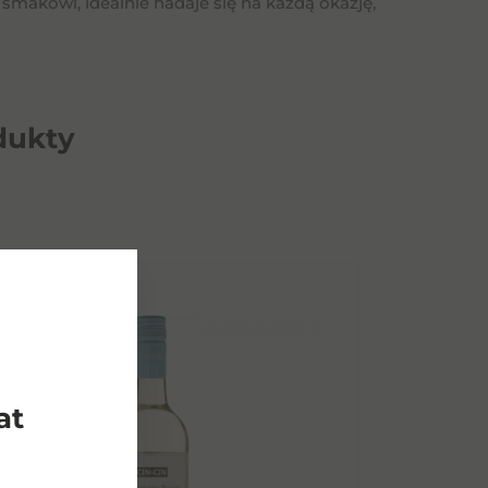
smakowi, idealnie nadaje się na każdą okazję,
dukty
at