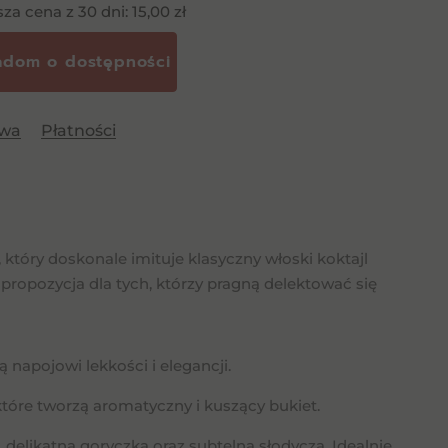
sza cena z 30 dni:
15,00
zł
awa
Płatności
 który doskonale imituje klasyczny włoski koktajl
 propozycja dla tych, którzy pragną delektować się
napojowi lekkości i elegancji.
które tworzą aromatyczny i kuszący bukiet.
elikatną goryczką oraz subtelną słodyczą. Idealnie