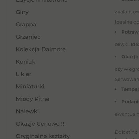
Giny
zbalansow
Idealne do
Grappa
Potraw
Grzaniec
oliwki. Id
Kolekcja Dalmore
Okazji:
Koniak
czy w ogro
Likier
Serwowani
Miniaturki
Temper
Miody Pitne
Podani
Nalewki
ewentualn
Okazje Cenowe !!!
Dolcetino 
Oryginalne kształty