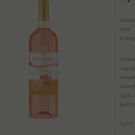
Dostę
Kod:
Katego
Dolce
napój
włosk
śwież
tych,
kulto
Cena: