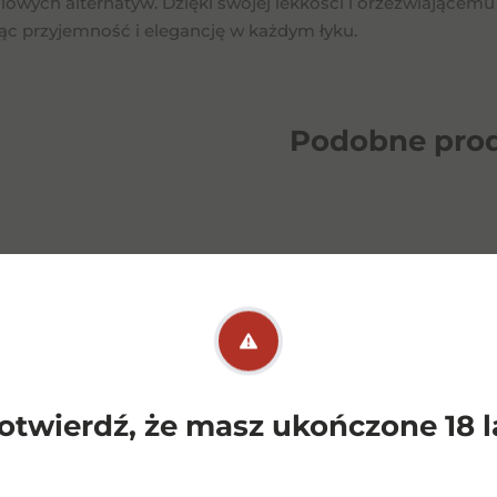
owych alternatyw. Dzięki swojej lekkości i orzeźwiającemu 
ąc przyjemność i elegancję w każdym łyku.
Podobne
pro
otwierdź, że masz ukończone 18 l