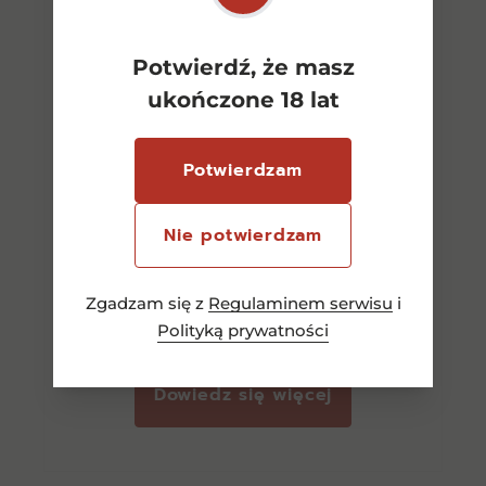
Potwierdź, że masz
ukończone 18 lat
Potwierdzam
Ardbeg Corryvreckan
Nie potwierdzam
Whisky 0,7l 57,1%
470,00
zł
Zgadzam się z
Regulaminem serwisu
i
Polityką prywatności
Dowiedz się więcej