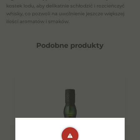
kostek lodu, aby delikatnie schłodzić i rozcieńczyć
whisky, co pozwoli na uwolnienie jeszcze większej
ilości aromatów i smaków.
Podobne
produkty