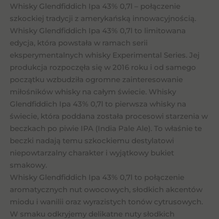
Whisky Glendfiddich Ipa 43% 0,7l – połączenie
szkockiej tradycji z amerykańską innowacyjnością.
Whisky Glendfiddich Ipa 43% 0,7l to limitowana
edycja, która powstała w ramach serii
eksperymentalnych whisky Experimental Series. Jej
produkcja rozpoczęła się w 2016 roku i od samego
początku wzbudziła ogromne zainteresowanie
miłośników whisky na całym świecie. Whisky
Glendfiddich Ipa 43% 0,7l to pierwsza whisky na
świecie, która poddana została procesowi starzenia w
beczkach po piwie IPA (India Pale Ale). To właśnie te
beczki nadają temu szkockiemu destylatowi
niepowtarzalny charakter i wyjątkowy bukiet
smakowy.
Whisky Glendfiddich Ipa 43% 0,7l to połączenie
aromatycznych nut owocowych, słodkich akcentów
miodu i wanilii oraz wyrazistych tonów cytrusowych.
W smaku odkryjemy delikatne nuty słodkich