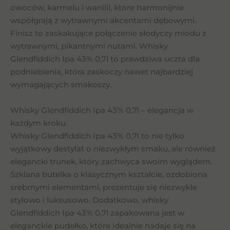
owoców, karmelu i wanilii, które harmonijnie
współgrają z wytrawnymi akcentami dębowymi.
Finisz to zaskakujące połączenie słodyczy miodu z
wytrawnymi, pikantnymi nutami. Whisky
Glendfiddich Ipa 43% 0,7l to prawdziwa uczta dla
podniebienia, która zaskoczy nawet najbardziej
wymagających smakoszy.
Whisky Glendfiddich Ipa 43% 0,7l – elegancja w
każdym kroku.
Whisky Glendfiddich Ipa 43% 0,7l to nie tylko
wyjątkowy destylat o niezwykłym smaku, ale również
elegancki trunek, który zachwyca swoim wyglądem.
Szklana butelka o klasycznym kształcie, ozdobiona
srebrnymi elementami, prezentuje się niezwykle
stylowo i luksusowo. Dodatkowo, whisky
Glendfiddich Ipa 43% 0,7l zapakowana jest w
eleganckie pudełko, które idealnie nadaje się na