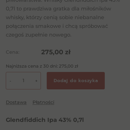
piwowarstwa. Whisky Glendfiddich Ipa 43%
0,7l to prawdziwa gratka dla miłośników
whisky, którzy cenią sobie niebanalne
połączenia smakowe i chcą spróbować
czegoś zupełnie nowego.
275,00
zł
Cena:
Najniższa cena z 30 dni:
275,00
zł
Dodaj do koszyka
-
+
ilość
Glendfiddich
Ipa
Dostawa
Płatności
43%
0,7l
Glendfiddich Ipa 43% 0,7l