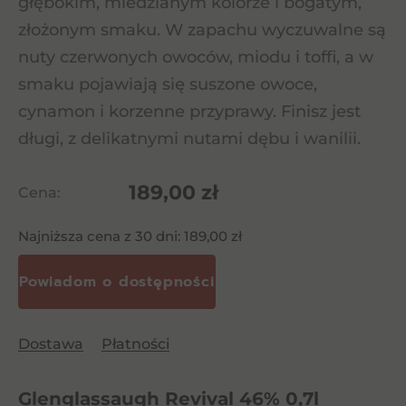
głębokim, miedzianym kolorze i bogatym,
złożonym smaku. W zapachu wyczuwalne są
nuty czerwonych owoców, miodu i toffi, a w
smaku pojawiają się suszone owoce,
cynamon i korzenne przyprawy. Finisz jest
długi, z delikatnymi nutami dębu i wanilii.
189,00
zł
Cena:
Najniższa cena z 30 dni:
189,00
zł
Dostawa
Płatności
Glenglassaugh Revival 46% 0,7l