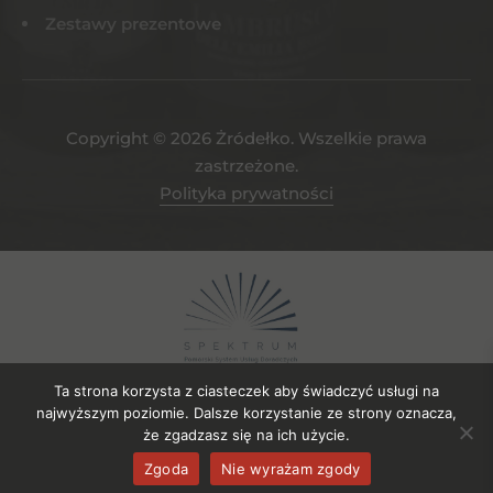
Zestawy prezentowe
Copyright © 2026 Żródełko. Wszelkie prawa
zastrzeżone.
Polityka prywatności
Ta strona korzysta z ciasteczek aby świadczyć usługi na
najwyższym poziomie. Dalsze korzystanie ze strony oznacza,
że zgadzasz się na ich użycie.
Projekt współfinansowany ze środków EFRR. Numer umowy o
Zgoda
Nie wyrażam zgody
powierzenie gruntu: UDG-SPE.04.2023/106