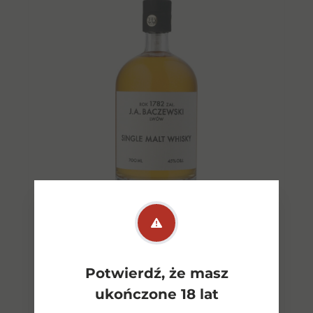
Baczewski Single Malt
Potwierdź, że masz
whiskey 0,7l 45%
ukończone 18 lat
299,00
zł