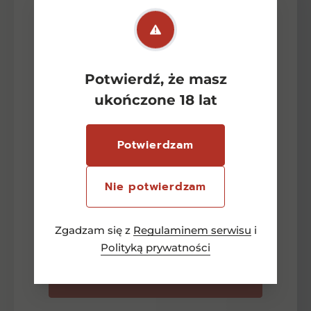
Newsletter
Potwierdź, że masz
ukończone 18 lat
-15 zł
Zapisz się aby otrzymać
Potwierdzam
rabat na pierwsze zakupy
Nie potwierdzam
Adres e-mail
Zgadzam się z
Regulaminem serwisu
i
Polityką prywatności
Zapisz się