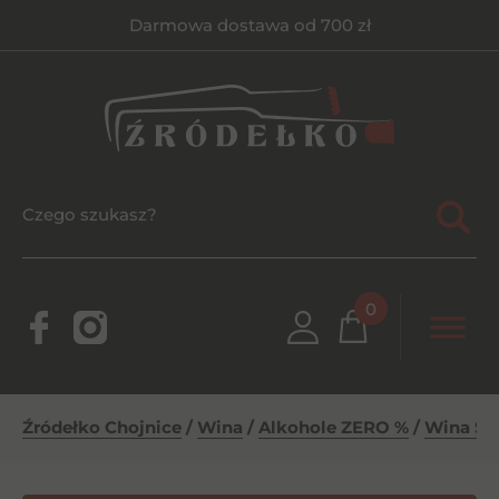
Darmowa dostawa od 700 zł
0
Źródełko Chojnice
/
Wina
/
Alkohole ZERO %
/
Wina Sł