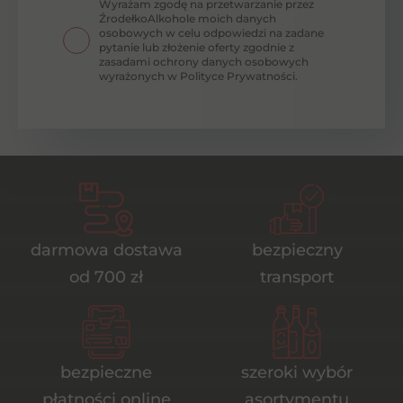
Wyrażam zgodę na przetwarzanie przez
ŹrodełkoAlkohole moich danych
osobowych w celu odpowiedzi na zadane
pytanie lub złożenie oferty zgodnie z
zasadami ochrony danych osobowych
wyrażonych w Polityce Prywatności.
darmowa dostawa
bezpieczny
od 700 zł
transport
bezpieczne
szeroki wybór
płatności online
asortymentu