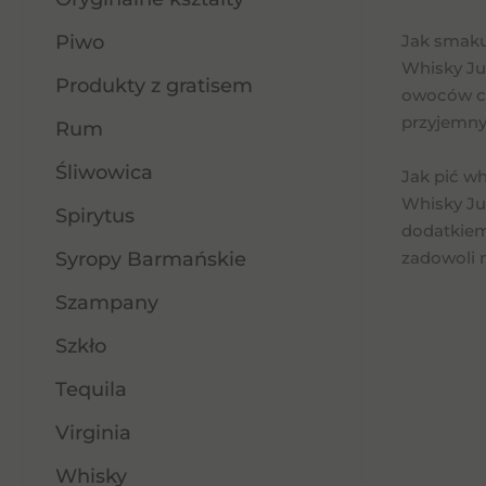
Piwo
Jak smaku
Whisky Ju
Produkty z gratisem
owoców cyt
przyjemny
Rum
Śliwowica
Jak pić wh
Whisky Jur
Spirytus
dodatkiem 
Syropy Barmańskie
zadowoli 
Szampany
Szkło
Tequila
Virginia
Whisky