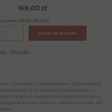
169,00
zł
sza cena z 30 dni:
169,00
zł
Dodaj do koszyka
+
awa
Płatności
nie z jęczmienia, w jednej destylarni. Do jej produkcji
dojrzewa przez 12 lat w beczkach po bourbonie, co
godnym charakterze, z delikatnymi nutami owocowymi i
ą przypadnie do gustu zarówno miłośnikom whisky, jak
unkiem.