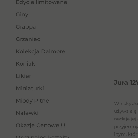
Edycje limitowane
Giny
Grappa
Grzaniec
Kolekcja Dalmore
Koniak
Likier
Jura 12
Miniaturki
Miody Pitne
Whisky Jur
używa się
Nalewki
nadaje je
Okazje Cenowe !!!
przyjemny
i tym, kt
Oryginalne kształty