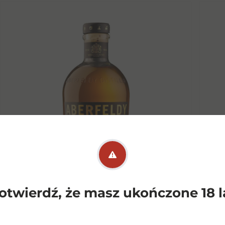
otwierdź, że masz ukończone 18 l
Aberfeldy 12Yo 0,7l 40%
A