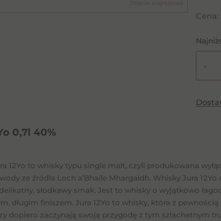
Zdjęcie poglądowe
Cena:
Najniż
-
ilość
Jura
12Yo
Dost
0,7l
40%
Yo 0,7l 40%
a 12Yo to whisky typu single malt, czyli produkowana wyłącz
 wody ze źródła Loch a’Bhaile Mhargaidh. Whisky Jura 12Yo 
j delikatny, słodkawy smak. Jest to whisky o wyjątkowo ła
m, długim finiszem. Jura 12Yo to whisky, która z pewności
órzy dopiero zaczynają swoją przygodę z tym szlachetnym tr