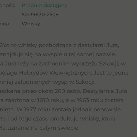
pność:
Produkt dostępny
5013967012509
ria:
Whisky
12Yo to whisky pochodząca z destylarni Jura,
 znajduje się na wyspie o tej samej nazwie.
 Jura leży na zachodnim wybrzeżu Szkocji, w
pelagu Hebrydów Wewnętrznych. Jest to jedna
mniej zaludnionych wysp w Szkocji,
szkana przez około 200 osób. Destylarnia Jura
ła założona w 1810 roku, a w 1963 roku została
ięta. W 1977 roku została jednak ponownie
ta i od tego czasu produkuje whisky, która
ła uznanie na całym świecie.