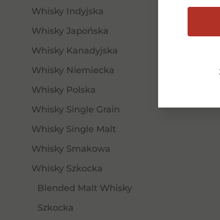
Whisky Indyjska
280,00
zł
Whisky Japońska
Whisky Kanadyjska
Dodaj do koszyka
Whisky Niemiecka
Whisky Polska
Whisky Single Grain
Whisky Single Malt
Whisky Smakowa
Whisky Szkocka
Blended Malt Whisky
Szkocka