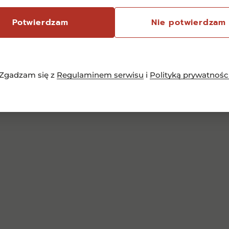
245,00
zł
Potwierdzam
Nie potwierdzam
Dowiedz się więcej
Zgadzam się z
Regulaminem serwisu
i
Polityką prywatnośc