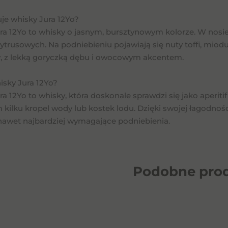
je whisky Jura 12Yo?
ra 12Yo to whisky o jasnym, bursztynowym kolorze. W nosie
rusowych. Na podniebieniu pojawiają się nuty toffi, miodu i
, z lekką goryczką dębu i owocowym akcentem.
isky Jura 12Yo?
a 12Yo to whisky, która doskonale sprawdzi się jako aperitif l
kilku kropel wody lub kostek lodu. Dzięki swojej łagodnośc
nawet najbardziej wymagające podniebienia.
Podobne
pro