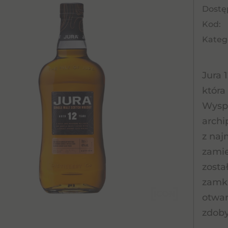
Dostę
Kod:
Katego
Jura 
która
Wyspa
archi
z naj
zamie
zosta
zamkn
otwar
zdoby