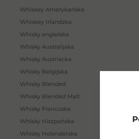
Whiskey Amerykańska
Whiskey Irlandzka
Whisky angielska
Whisky Australijska
Whisky Austriacka
Whisky Belgijska
Whisky Blended
Whisky Blended Malt
Whisky Francuska
P
Whisky Hiszpańska
Balblair Whisky 12YO 0,7 46%
Whisky Holenderska