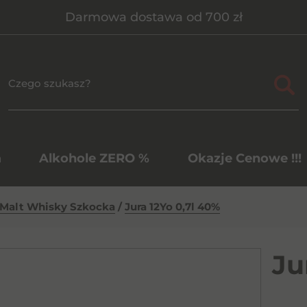
Darmowa dostawa od 700 zł
a
Alkohole ZERO %
Okazje Cenowe !!!
 Malt Whisky Szkocka
/
Jura 12Yo 0,7l 40%
Ju