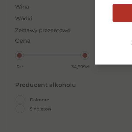
Wina
Wódki
Zestawy prezentowe
Cena
5zł
34,999zł
Producent alkoholu
Dalmore
Singleton