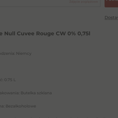
Zdjęcie poglądowe
Dost
e Null Cuvee Rouge CW 0% 0,75l
odzenia: Niemcy
: 0.75 L
akowania: Butelka szklana
na: Bezalkoholowe