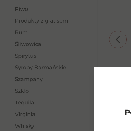
Piwo
Produkty z gratisem
Rum
Śliwowica
Spirytus
The Very Cautions One Shiraz
Syropy Barmańskie
0% 0.75l
Szampany
34,00
zł
Szkło
Tequila
P
Dowiedz się więcej
Virginia
Whisky