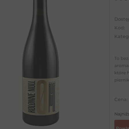
Dostę
Kod:
Katego
To bez
aromata
które 
pierni
Cena:
Najniż