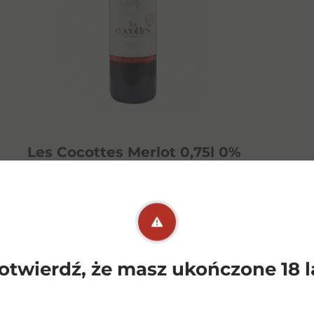
Les Cocottes Merlot 0,75l 0%
PW
33,00
zł
otwierdź, że masz ukończone 18 l
Dowiedz się więcej