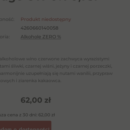
pność:
Produkt niedostępny
4260660140058
ria:
Alkohole ZERO %
alkoholowe wino czerwone zachwyca wyrazistymi
mi śliwki, czarnej wiśni, jeżyny i czarnej porzeczki,
harmonijnie uzupełniają się nutami wanilii, przypraw
kowych i ziarenka kakaowca.
62,00
zł
sza cena z 30 dni:
62,00
zł