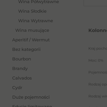
Wina Półwytrawne
Wina Słodkie
Wina Wytrawne
Kolonn
Wina musujące
Aperitif / Wermut
Kraj poch
Bez kategorii
Bourbon
Moc: 0%
Brandy
Pojemność
Calvados
Rodzaj op
Cydr
Rodzaj wi
Duże pojemności
Edycje limitowane