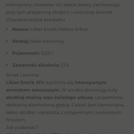
intensywny charakter niż lekkie likiery, zachowując
przy tym przyjemną słodycz i owocowy aromat.
Charakterystyka produktu
Nazwa:
Likier Erotik Malina Arbuz
Rodzaj:
likier owocowy
Pojemność:
0,33 l
Zawartość alkoholu:
21%
Smak i aromat
Likier Erotik 21%
wyróżnia się
intensywnym
aromatem owocowym
. W smaku dominują nuty
słodkiej maliny oraz świeżego arbuza
, uzupełnione
delikatną alkoholową głębią. Całość jest harmonijna,
lekko słodka i wyrazista, z przyjemnym, owocowym
finiszem.
Jak podawać?