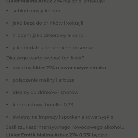
Likier Malina Arbuz 21%
najlepiej smakuje:
schłodzony jako shot
jako baza do drinków i koktajli
z lodem jako deserowy alkohol
jako dodatek do słodkich deserów
Dlaczego warto wybrać ten likier?
wyraźny
likier 21% o owocowym smaku
połączenie maliny i arbuza
idealny do drinków i shotów
kompaktowa butelka 0,33l
świetny na imprezy i spotkania towarzyskie
Jeśli szukasz intensywnego i owocowego alkoholu,
Likier Erotik Malina Arbuz 21% 0,33l
będzie