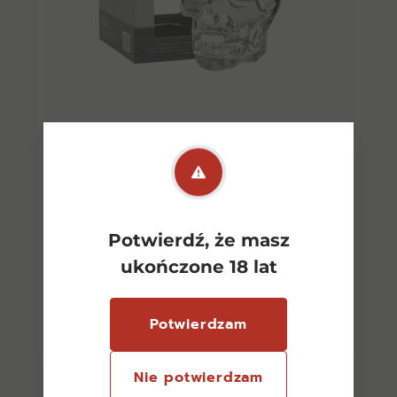
Crystal Head Vodka Czaszka
0,7l 40%
340,00
zł
Potwierdź, że masz
ukończone 18 lat
Dowiedz się więcej
Potwierdzam
Nie potwierdzam