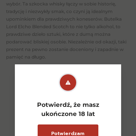
wybór. Ta szkocka whisky łączy w sobie historię,
tradycję i niezwykły smak, co czyni ją idealnym
upominkiem dla prawdziwych koneserów. Butelka
Lord Elcho Blended Scotch to nie tylko alkohol, to
prawdziwe dzieło sztuki, które z dumą można
podarować bliskiej osobie. Niezależnie od okazji, taki
prezent na pewno zostanie doceniony i zapadnie w
pamięć na długo.
Podobne
produkty
Potwierdź, że masz
ukończone 18 lat
Potwierdzam