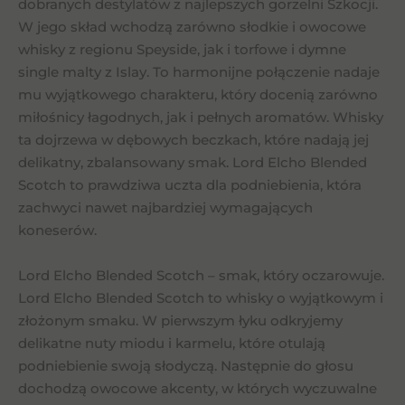
dobranych destylatów z najlepszych gorzelni Szkocji.
W jego skład wchodzą zarówno słodkie i owocowe
whisky z regionu Speyside, jak i torfowe i dymne
single malty z Islay. To harmonijne połączenie nadaje
mu wyjątkowego charakteru, który docenią zarówno
miłośnicy łagodnych, jak i pełnych aromatów. Whisky
ta dojrzewa w dębowych beczkach, które nadają jej
delikatny, zbalansowany smak. Lord Elcho Blended
Scotch to prawdziwa uczta dla podniebienia, która
zachwyci nawet najbardziej wymagających
koneserów.
Lord Elcho Blended Scotch – smak, który oczarowuje.
Lord Elcho Blended Scotch to whisky o wyjątkowym i
złożonym smaku. W pierwszym łyku odkryjemy
delikatne nuty miodu i karmelu, które otulają
podniebienie swoją słodyczą. Następnie do głosu
dochodzą owocowe akcenty, w których wyczuwalne