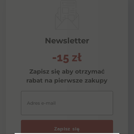
Newsletter
-15 zł
Zapisz się aby otrzymać
rabat na pierwsze zakupy
Adres e-mail
Zapisz się