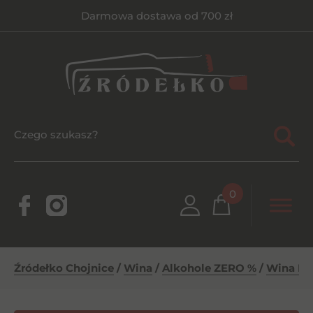
Darmowa dostawa od 700 zł
0
Źródełko Chojnice
/
Wina
/
Alkohole ZERO %
/
Wina Pó