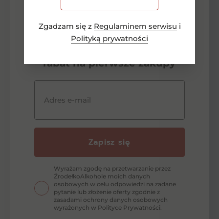
-15 zł
Zgadzam się z
Regulaminem serwisu
i
Polityką prywatności
Zapisz się aby otrzymać
rabat na pierwsze zakupy
Adres e-mail
Zapisz się
Wyrażam zgodę na przetwarzanie przez
ŹrodełkoAlkohole moich danych
osobowych w celu odpowiedzi na zadane
pytanie lub złożenie oferty zgodnie z
zasadami ochrony danych osobowych
wyrażonych w Polityce Prywatności.