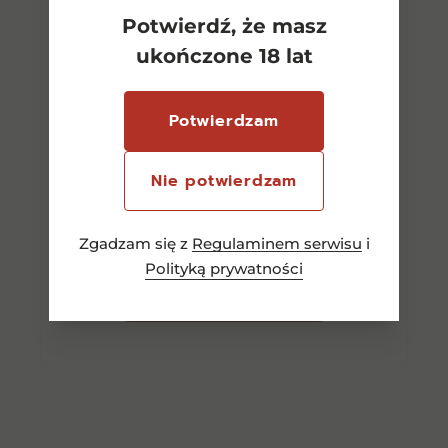
Potwierdź, że masz
ukończone 18 lat
Potwierdzam
Aberlour Casg Annamh 48%
0,7l
Nie potwierdzam
325,00
zł
Zgadzam się z
Regulaminem serwisu
i
Polityką prywatności
Dowiedz się więcej